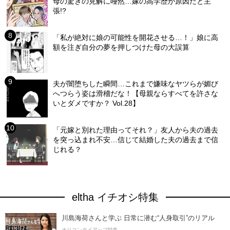
母の驚きの見解に唖然…嫁の高学歴が原因だと主
張!?
「私が絶対に娘の可能性を開花させる…！」娘に高
額を注ぎ自分の夢を押しつけた母の大誤算
夫が闇堕ちした瞬間…これまで嫌味なヤツらが媚び
へつらう姿は滑稽だな！【母親ならすべてを許さな
いとダメですか？ Vol.28】
「元嫁と別れた理由ってそれ？」友人から夫の過去
を突っ込まれ不安…信じて結婚した夫の過去まで信
じれる？
eltha イチオシ特集
川島海荷さんと学ぶ 日常に潜む“人身取引”のリアル
オリコンタイアップ特集