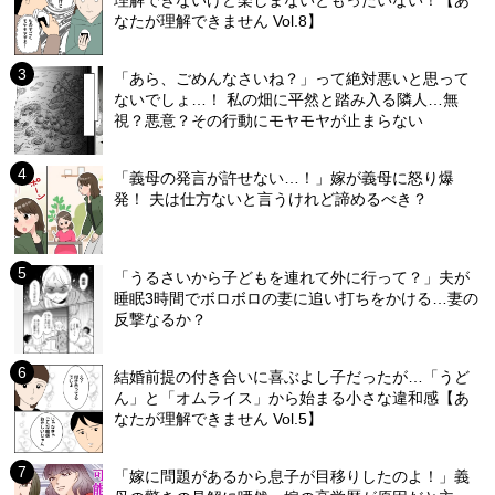
理解できないけど楽しまないともったいない！【あ
なたが理解できません Vol.8】
「あら、ごめんなさいね？」って絶対悪いと思って
ないでしょ…！ 私の畑に平然と踏み入る隣人…無
視？悪意？その行動にモヤモヤが止まらない
「義母の発言が許せない…！」嫁が義母に怒り爆
発！ 夫は仕方ないと言うけれど諦めるべき？
「うるさいから子どもを連れて外に行って？」夫が
睡眠3時間でボロボロの妻に追い打ちをかける…妻の
反撃なるか？
結婚前提の付き合いに喜ぶよし子だったが…「うど
ん」と「オムライス」から始まる小さな違和感【あ
なたが理解できません Vol.5】
「嫁に問題があるから息子が目移りしたのよ！」義