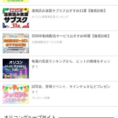
漫画読み放題サブスクおすすめ11選【徹底比較】
オリコン顧客満足度ランキング
2026年動画配信サービスおすすめ40選【徹底比較】
CS動画配信サービス20選
毎週の音楽ランキングから、ヒットの推移をチェッ
ク！
試写会、登壇イベント、サインチェキなどプレゼン
ト！
プレゼント特集
オリコングループサイト