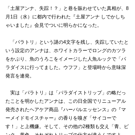
「土屋アンナ、失踪！？」と巷を賑わせていた真相が、8
月1日（水）に都内で行われた『土屋アンナ しでかしち
ゃいました』会見でついに明らかになった。
「パラトリ」という謎の4文字を残し、失踪していたと
いう設定のアンナは、ホワイトカラーでロングのカツラ
をかぶり、魚のうろこをイメージした人魚ルックで「パ
ラダイスに行ってました。ウフフ」と登場時から意味深
発言を連発。
実は「パラトリ」は「パラダイストリップ」の略だっ
たことを明かしたアンナは、この日全国でリニューアル
発売されたヘアケア商品『ハーバルエッセンス』の『マ
ーメイドモイスチャー』の香りを嗅ぎ「サイコーで
す！」と上機嫌。そして、その他の2種類も交え「青、ピ
ンク、黄色、それぞれトリップの仕方が違うんですよ