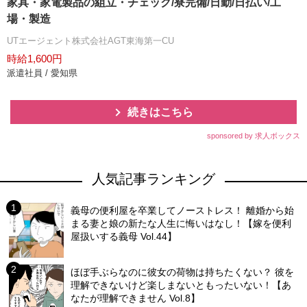
家具・家電製品の組立・チェック/寮完備/日勤/日払い/工
場・製造
UTエージェント株式会社AGT東海第一CU
時給1,600円
派遣社員 / 愛知県
続きはこちら
sponsored by 求人ボックス
人気記事ランキング
義母の便利屋を卒業してノーストレス！ 離婚から始
まる妻と娘の新たな人生に悔いはなし！【嫁を便利
屋扱いする義母 Vol.44】
ほぼ手ぶらなのに彼女の荷物は持ちたくない？ 彼を
理解できないけど楽しまないともったいない！【あ
なたが理解できません Vol.8】