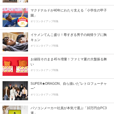
マクドナルドが40年にわたり支える「小学生の甲子
園」
オリコンタイアップ特集
イケメンてんこ盛り！尊すぎる男子の純情ラブに胸
キュン
オリコンタイアップ特集
お値段そのまま45％増量！ファミマ夏の大盤振る舞
い
オリコンタイアップ特集
SUPER★DRAGON、自ら描いた”レトロフューチャ
ー”
オリコンタイアップ特集
パソコンメーカー社員が本気で選ぶ「10万円台PC3
選」