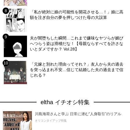
「私が絶対に娘の可能性を開花させる…！」娘に高
額を注ぎ自分の夢を押しつけた母の大誤算
夫が闇堕ちした瞬間…これまで嫌味なヤツらが媚び
へつらう姿は滑稽だな！【母親ならすべてを許さな
いとダメですか？ Vol.28】
「元嫁と別れた理由ってそれ？」友人から夫の過去
を突っ込まれ不安…信じて結婚した夫の過去まで信
じれる？
eltha イチオシ特集
川島海荷さんと学ぶ 日常に潜む“人身取引”のリアル
オリコンタイアップ特集