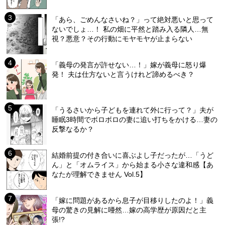
「あら、ごめんなさいね？」って絶対悪いと思って
ないでしょ…！ 私の畑に平然と踏み入る隣人…無
視？悪意？その行動にモヤモヤが止まらない
「義母の発言が許せない…！」嫁が義母に怒り爆
発！ 夫は仕方ないと言うけれど諦めるべき？
「うるさいから子どもを連れて外に行って？」夫が
睡眠3時間でボロボロの妻に追い打ちをかける…妻の
反撃なるか？
結婚前提の付き合いに喜ぶよし子だったが…「うど
ん」と「オムライス」から始まる小さな違和感【あ
なたが理解できません Vol.5】
「嫁に問題があるから息子が目移りしたのよ！」義
母の驚きの見解に唖然…嫁の高学歴が原因だと主
張!?