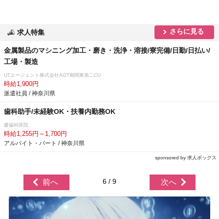
さらに見る
求人特集
金属製品のマシニング加工・磨き・洗浄・溶接/寮完備/日勤/日払い/
工場・製造
UTエージェント株式会社AGT南関東第二CU
時給1,900円
派遣社員 / 神奈川県
歯科助手/未経験OK・扶養内勤務OK
慶歯科医院
時給1,255円～1,700円
アルバイト・パート / 神奈川県
sponsored by 求人ボックス
6 / 9
前へ
次へ