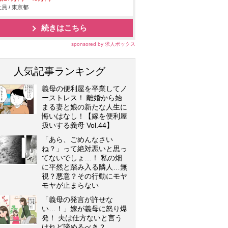
員 / 東京都
続きはこちら
sponsored by 求人ボックス
人気記事ランキング
義母の便利屋を卒業してノ
ーストレス！ 離婚から始
まる妻と娘の新たな人生に
悔いはなし！【嫁を便利屋
扱いする義母 Vol.44】
「あら、ごめんなさい
ね？」って絶対悪いと思っ
てないでしょ…！ 私の畑
に平然と踏み入る隣人…無
視？悪意？その行動にモヤ
モヤが止まらない
「義母の発言が許せな
い…！」嫁が義母に怒り爆
発！ 夫は仕方ないと言う
けれど諦めるべき？