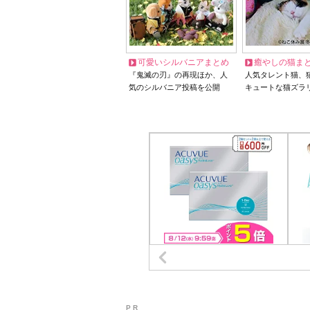
可愛いシルバニアまとめ
癒やしの猫ま
『鬼滅の刃』の再現ほか、人
人気タレント猫、
気のシルバニア投稿を公開
キュートな猫ズラ
P R