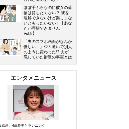
ほぼ手ぶらなのに彼女の荷
物は持ちたくない？ 彼を
理解できないけど楽しまな
いともったいない！【あな
たが理解できません
Vol.8】
「夫のスマホ画面がなんか
怪しい…」ジム通いで別人
のように変わった!? 夫が
隠していた衝撃の事実とは
エンタメニュース
坂絵莉、4歳長男とランニング