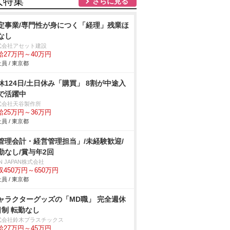
人特集
さらに見る
定事業/専門性が身につく「経理」残業ほ
なし
式会社アセット建設
給27万円～40万円
員 / 東京都
休124日/土日休み「購買」 8割が中途入
で活躍中
式会社天谷製作所
給25万円～36万円
員 / 東京都
管理会計・経営管理担当」/未経験歓迎/
勤なし/賞与年2回
N JAPAN株式会社
収450万円～650万円
員 / 東京都
ャラクターグッズの「MD職」 完全週休
日制 転勤なし
式会社鈴木プラスチックス
給27万円～45万円