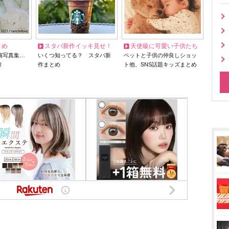
とめ
スタバ新作イッキ見せ！
天使級に可愛い子供たち
猫写真集…
いくつ知ってる？ スタバ新
ペットと子供の仲良しショッ
リ
作まとめ
ト他、SNS話題キッズまとめ