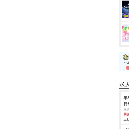
求
半
日
株
月給
正社