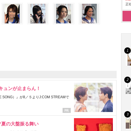
正社
にキュンが止まらん！
ONG）』が8／５よりJ:COM STREAMで
マ夏の大盤振る舞い