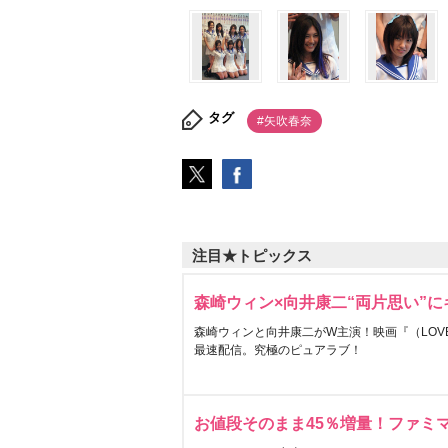
タグ
#矢吹春奈
注目★トピックス
森崎ウィン×向井康二“両片思い”
森崎ウィンと向井康二がW主演！映画『（LOVE S
最速配信。究極のピュアラブ！
お値段そのまま45％増量！ファミ