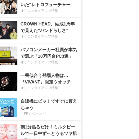
いた”レトロフューチャー”
オリコンタイアップ特集
CROWN HEAD、結成1周年
で見えた”バンドらしさ”
オリコンタイアップ特集
パソコンメーカー社員が本気
で選ぶ「10万円台PC3選」
オリコンタイアップ特集
一番似合う登場人物は…
『VIVANT』限定ウオッチ
オリコンタイアップ特集
自販機にピッ！ですぐに買え
ちゃう
（PR）ジハンピ
朝1分貼るだけ！ミルクピー
ルで一日中ずっとうるツヤ肌