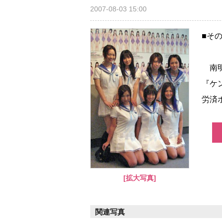
2007-08-03 15:00
■そ
南明
『ケ
労済
[拡大写真]
関連写真