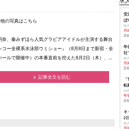
求
安
ぼ
の他の写真はこちら
株
月
正社
奈、秦みずほら人気グラビアアイドルが主演する舞台
年
ンコー全裸系水泳部ウミショー』（8月8日まで新宿・全
社
ホールで開催中）の本番直前を控えた8月2日（木）、...
株
月
正社
記事全文を読む
「
転
NH
年
正社
キ
2
株
月