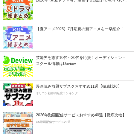
2026年7月夏ドラマも、注目作＆話題作が勢ぞろい！
【夏アニメ2026】7月期夏の新アニメを一挙紹介！
芸能界を志す10代～20代を応援！オーディション・
スクール情報はDeview
漫画読み放題サブスクおすすめ11選【徹底比較】
オリコン顧客満足度ランキング
2026年動画配信サービスおすすめ40選【徹底比較】
CS動画配信サービス20選