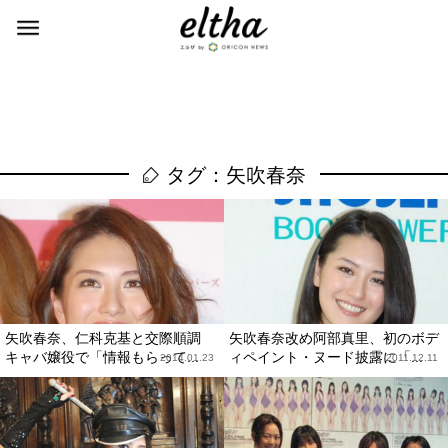
タグ：矢吹春奈
矢吹春奈、仁科克基と交際順調
矢吹春奈改め阿部真里、初のボデ
キャバ嬢役で「情報もらって...
ィペイント・ヌード披露に「...
2014.01.23
2011.12.11