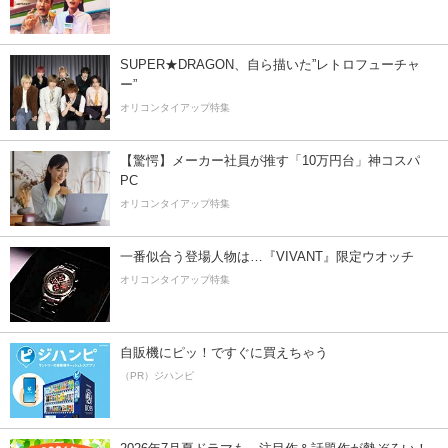
SUPER★DRAGON、自ら描いた”レトロフューチャ
ー”
オリコンタイアップ特集
【驚愕】メーカー社員が推す「10万円台」神コスパ
PC
オリコンタイアップ特集
一番似合う登場人物は…『VIVANT』限定ウオッチ
オリコンタイアップ特集
自販機にピッ！ですぐに買えちゃう
（PR）ジハンピ