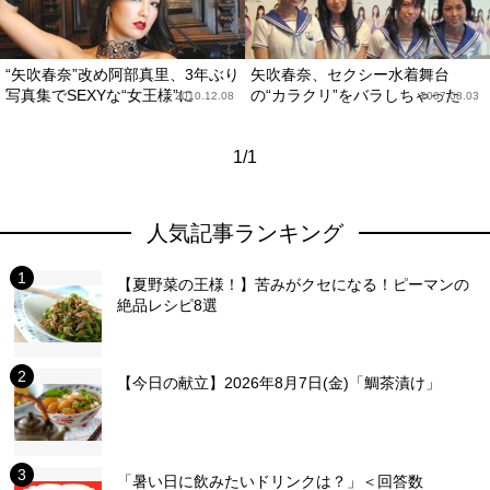
“矢吹春奈”改め阿部真里、3年ぶり
矢吹春奈、セクシー水着舞台
写真集でSEXYな“女王様”に
の“カラクリ”をバラしちゃった
2010.12.08
2007.08.03
1/1
人気記事ランキング
【夏野菜の王様！】苦みがクセになる！ピーマンの
絶品レシピ8選
【今日の献立】2026年8月7日(金)「鯛茶漬け」
「暑い日に飲みたいドリンクは？」＜回答数