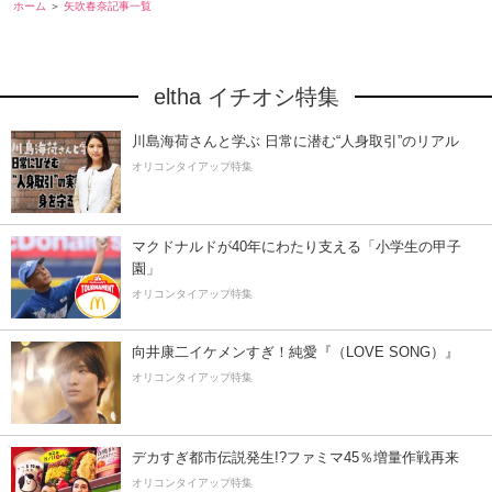
ホーム
矢吹春奈記事一覧
eltha イチオシ特集
川島海荷さんと学ぶ 日常に潜む“人身取引”のリアル
オリコンタイアップ特集
マクドナルドが40年にわたり支える「小学生の甲子
園」
オリコンタイアップ特集
向井康二イケメンすぎ！純愛『（LOVE SONG）』
オリコンタイアップ特集
デカすぎ都市伝説発生!?ファミマ45％増量作戦再来
オリコンタイアップ特集