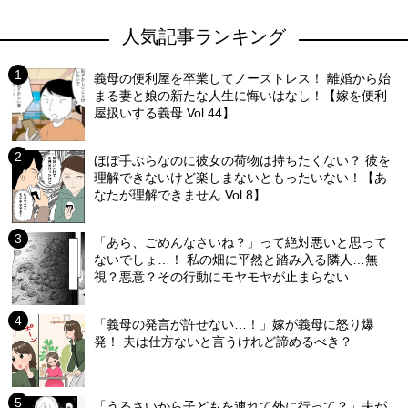
人気記事ランキング
義母の便利屋を卒業してノーストレス！ 離婚から始
まる妻と娘の新たな人生に悔いはなし！【嫁を便利
屋扱いする義母 Vol.44】
ほぼ手ぶらなのに彼女の荷物は持ちたくない？ 彼を
理解できないけど楽しまないともったいない！【あ
なたが理解できません Vol.8】
「あら、ごめんなさいね？」って絶対悪いと思って
ないでしょ…！ 私の畑に平然と踏み入る隣人…無
視？悪意？その行動にモヤモヤが止まらない
「義母の発言が許せない…！」嫁が義母に怒り爆
発！ 夫は仕方ないと言うけれど諦めるべき？
「うるさいから子どもを連れて外に行って？」夫が