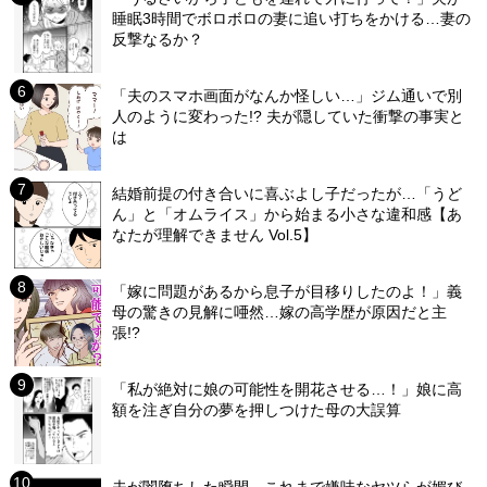
睡眠3時間でボロボロの妻に追い打ちをかける…妻の
反撃なるか？
「夫のスマホ画面がなんか怪しい…」ジム通いで別
人のように変わった!? 夫が隠していた衝撃の事実と
は
結婚前提の付き合いに喜ぶよし子だったが…「うど
ん」と「オムライス」から始まる小さな違和感【あ
なたが理解できません Vol.5】
「嫁に問題があるから息子が目移りしたのよ！」義
母の驚きの見解に唖然…嫁の高学歴が原因だと主
張!?
「私が絶対に娘の可能性を開花させる…！」娘に高
額を注ぎ自分の夢を押しつけた母の大誤算
夫が闇堕ちした瞬間…これまで嫌味なヤツらが媚び