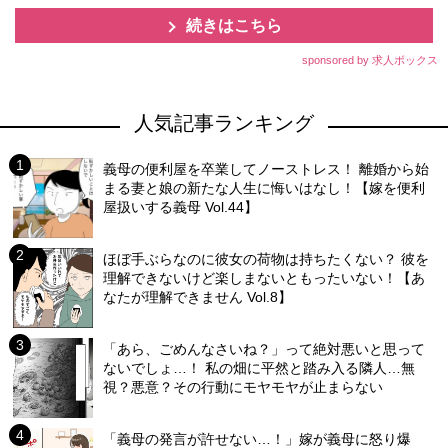
続きはこちら
sponsored by 求人ボックス
人気記事ランキング
義母の便利屋を卒業してノーストレス！ 離婚から始
まる妻と娘の新たな人生に悔いはなし！【嫁を便利
屋扱いする義母 Vol.44】
ほぼ手ぶらなのに彼女の荷物は持ちたくない？ 彼を
理解できないけど楽しまないともったいない！【あ
なたが理解できません Vol.8】
「あら、ごめんなさいね？」って絶対悪いと思って
ないでしょ…！ 私の畑に平然と踏み入る隣人…無
視？悪意？その行動にモヤモヤが止まらない
「義母の発言が許せない…！」嫁が義母に怒り爆