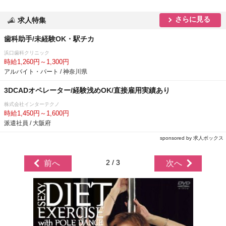
さらに見る
求人特集
歯科助手/未経験OK・駅チカ
浜口歯科クリニック
時給1,260円～1,300円
アルバイト・パート / 神奈川県
3DCADオペレーター/経験浅めOK/直接雇用実績あり
株式会社インターテクノ
時給1,450円～1,600円
派遣社員 / 大阪府
sponsored by 求人ボックス
2 / 3
前へ
次へ