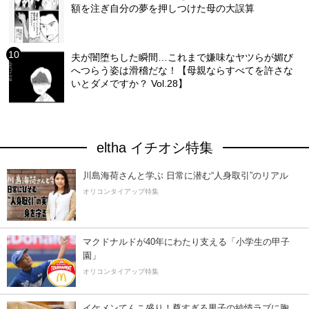
額を注ぎ自分の夢を押しつけた母の大誤算
夫が闇堕ちした瞬間…これまで嫌味なヤツらが媚び
へつらう姿は滑稽だな！【母親ならすべてを許さな
いとダメですか？ Vol.28】
eltha イチオシ特集
川島海荷さんと学ぶ 日常に潜む“人身取引”のリアル
オリコンタイアップ特集
マクドナルドが40年にわたり支える「小学生の甲子
園」
オリコンタイアップ特集
イケメンてんこ盛り！尊すぎる男子の純情ラブに胸