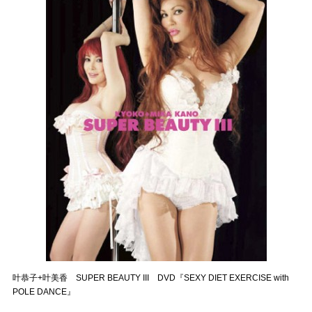
叶恭子+叶美香 SUPER BEAUTY III DVD『SEXY DIET EXERCISE with
POLE DANCE』