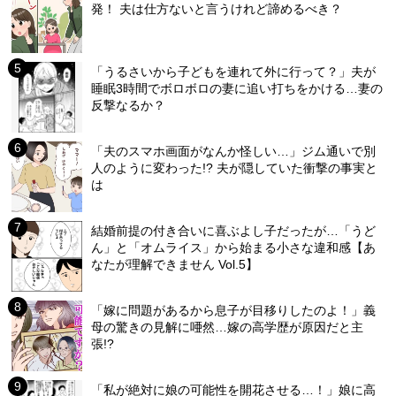
発！ 夫は仕方ないと言うけれど諦めるべき？
「うるさいから子どもを連れて外に行って？」夫が
睡眠3時間でボロボロの妻に追い打ちをかける…妻の
反撃なるか？
「夫のスマホ画面がなんか怪しい…」ジム通いで別
人のように変わった!? 夫が隠していた衝撃の事実と
は
結婚前提の付き合いに喜ぶよし子だったが…「うど
ん」と「オムライス」から始まる小さな違和感【あ
なたが理解できません Vol.5】
「嫁に問題があるから息子が目移りしたのよ！」義
母の驚きの見解に唖然…嫁の高学歴が原因だと主
張!?
「私が絶対に娘の可能性を開花させる…！」娘に高