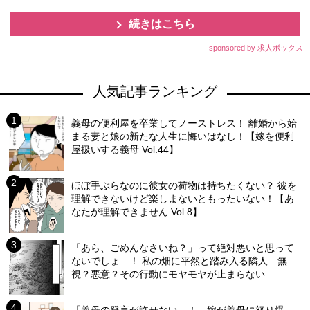
続きはこちら
sponsored by 求人ボックス
人気記事ランキング
義母の便利屋を卒業してノーストレス！ 離婚から始
まる妻と娘の新たな人生に悔いはなし！【嫁を便利
屋扱いする義母 Vol.44】
ほぼ手ぶらなのに彼女の荷物は持ちたくない？ 彼を
理解できないけど楽しまないともったいない！【あ
なたが理解できません Vol.8】
「あら、ごめんなさいね？」って絶対悪いと思って
ないでしょ…！ 私の畑に平然と踏み入る隣人…無
視？悪意？その行動にモヤモヤが止まらない