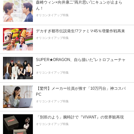
森崎ウィン×向井康二“両片思い”にキュンが止まら
ん！
オリコンタイアップ特集
デカすぎ都市伝説発生!?ファミマ45％増量作戦再来
オリコンタイアップ特集
SUPER★DRAGON、自ら描いた”レトロフューチャ
ー”
オリコンタイアップ特集
【驚愕】メーカー社員が推す「10万円台」神コスパ
PC
オリコンタイアップ特集
「別班のよう」腕時計で『VIVANT』の世界観再現
オリコンタイアップ特集