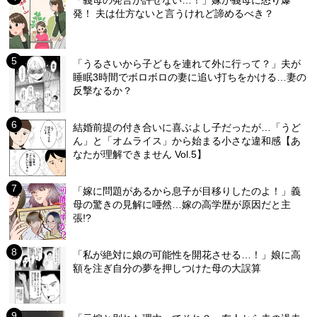
「義母の発言が許せない…！」嫁が義母に怒り爆
発！ 夫は仕方ないと言うけれど諦めるべき？
「うるさいから子どもを連れて外に行って？」夫が
睡眠3時間でボロボロの妻に追い打ちをかける…妻の
反撃なるか？
結婚前提の付き合いに喜ぶよし子だったが…「うど
ん」と「オムライス」から始まる小さな違和感【あ
なたが理解できません Vol.5】
「嫁に問題があるから息子が目移りしたのよ！」義
母の驚きの見解に唖然…嫁の高学歴が原因だと主
張!?
「私が絶対に娘の可能性を開花させる…！」娘に高
額を注ぎ自分の夢を押しつけた母の大誤算