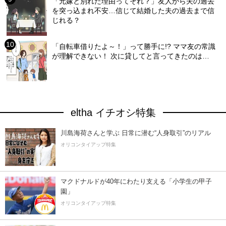
「元嫁と別れた理由ってそれ？」友人から夫の過去
を突っ込まれ不安…信じて結婚した夫の過去まで信
じれる？
「自転車借りたよ～！」って勝手に!? ママ友の常識
が理解できない！ 次に貸してと言ってきたのは…
eltha イチオシ特集
川島海荷さんと学ぶ 日常に潜む“人身取引”のリアル
オリコンタイアップ特集
マクドナルドが40年にわたり支える「小学生の甲子
園」
オリコンタイアップ特集