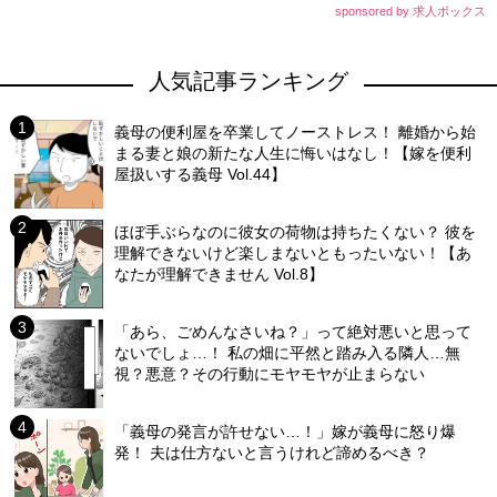
sponsored by 求人ボックス
人気記事ランキング
義母の便利屋を卒業してノーストレス！ 離婚から始
まる妻と娘の新たな人生に悔いはなし！【嫁を便利
屋扱いする義母 Vol.44】
ほぼ手ぶらなのに彼女の荷物は持ちたくない？ 彼を
理解できないけど楽しまないともったいない！【あ
なたが理解できません Vol.8】
「あら、ごめんなさいね？」って絶対悪いと思って
ないでしょ…！ 私の畑に平然と踏み入る隣人…無
視？悪意？その行動にモヤモヤが止まらない
「義母の発言が許せない…！」嫁が義母に怒り爆
発！ 夫は仕方ないと言うけれど諦めるべき？