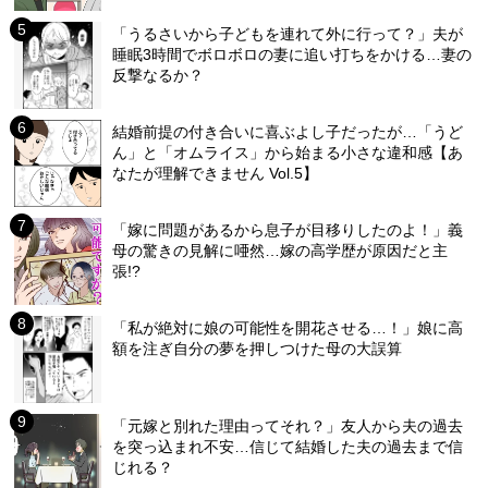
「うるさいから子どもを連れて外に行って？」夫が
睡眠3時間でボロボロの妻に追い打ちをかける…妻の
反撃なるか？
結婚前提の付き合いに喜ぶよし子だったが…「うど
ん」と「オムライス」から始まる小さな違和感【あ
なたが理解できません Vol.5】
「嫁に問題があるから息子が目移りしたのよ！」義
母の驚きの見解に唖然…嫁の高学歴が原因だと主
張!?
「私が絶対に娘の可能性を開花させる…！」娘に高
額を注ぎ自分の夢を押しつけた母の大誤算
「元嫁と別れた理由ってそれ？」友人から夫の過去
を突っ込まれ不安…信じて結婚した夫の過去まで信
じれる？