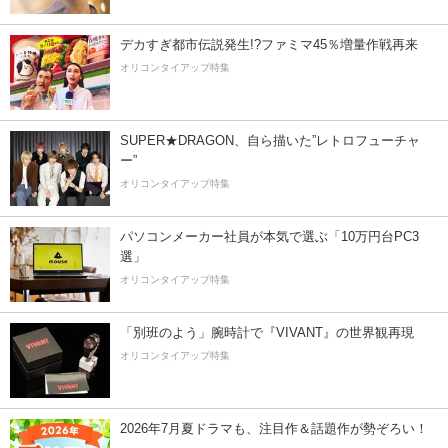
デカすぎ都市伝説発生!?ファミマ45％増量作戦再来
オリコンタイアップ特集
SUPER★DRAGON、自ら描いた”レトロフューチャ
ー”
オリコンタイアップ特集
パソコンメーカー社員が本気で選ぶ「10万円台PC3
選」
オリコンタイアップ特集
「別班のよう」腕時計で『VIVANT』の世界観再現
オリコンタイアップ特集
2026年7月夏ドラマも、注目作＆話題作が勢ぞろい！