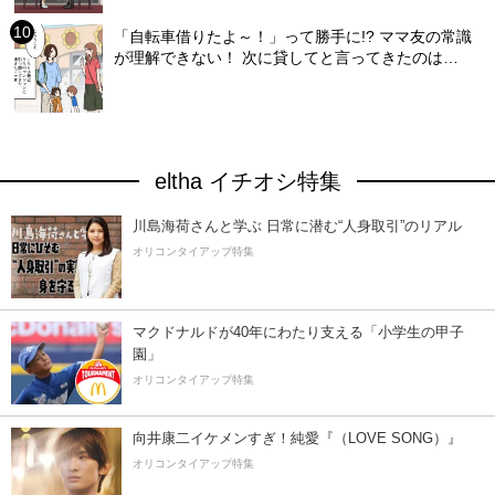
「自転車借りたよ～！」って勝手に!? ママ友の常識
が理解できない！ 次に貸してと言ってきたのは…
eltha イチオシ特集
川島海荷さんと学ぶ 日常に潜む“人身取引”のリアル
オリコンタイアップ特集
マクドナルドが40年にわたり支える「小学生の甲子
園」
オリコンタイアップ特集
向井康二イケメンすぎ！純愛『（LOVE SONG）』
オリコンタイアップ特集