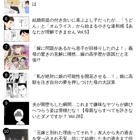
は
結婚前提の付き合いに喜ぶよし子だったが…「うど
ん」と「オムライス」から始まる小さな違和感【あ
なたが理解できません Vol.5】
「嫁に問題があるから息子が目移りしたのよ！」義
母の驚きの見解に唖然…嫁の高学歴が原因だと主
張!?
「私が絶対に娘の可能性を開花させる…！」娘に高
額を注ぎ自分の夢を押しつけた母の大誤算
夫が闇堕ちした瞬間…これまで嫌味なヤツらが媚び
へつらう姿は滑稽だな！【母親ならすべてを許さな
いとダメですか？ Vol.28】
「元嫁と別れた理由ってそれ？」友人から夫の過去
を突っ込まれ不安…信じて結婚した夫の過去まで信