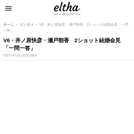
ホーム
＞
エンタメ
＞ V6・井ノ原快彦・瀬戸朝香 2ショット結婚会見「一問
一答」
V6・井ノ原快彦・瀬戸朝香 2ショット結婚会見
「一問一答」
2007-09-29 14:00
eltha