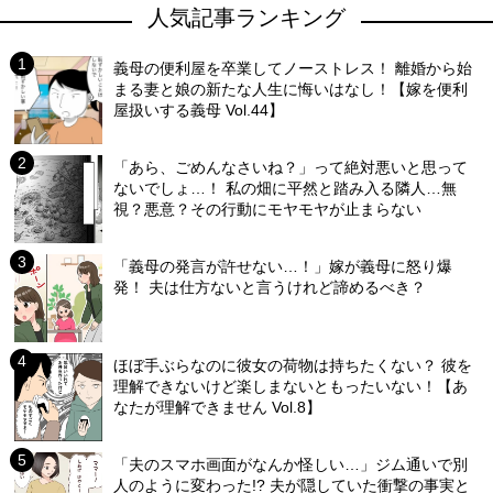
人気記事ランキング
義母の便利屋を卒業してノーストレス！ 離婚から始
まる妻と娘の新たな人生に悔いはなし！【嫁を便利
屋扱いする義母 Vol.44】
「あら、ごめんなさいね？」って絶対悪いと思って
ないでしょ…！ 私の畑に平然と踏み入る隣人…無
視？悪意？その行動にモヤモヤが止まらない
「義母の発言が許せない…！」嫁が義母に怒り爆
発！ 夫は仕方ないと言うけれど諦めるべき？
ほぼ手ぶらなのに彼女の荷物は持ちたくない？ 彼を
理解できないけど楽しまないともったいない！【あ
なたが理解できません Vol.8】
「夫のスマホ画面がなんか怪しい…」ジム通いで別
人のように変わった!? 夫が隠していた衝撃の事実と