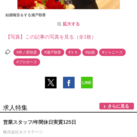
結婚報告をする瀬戸朝香
拡大する
【写真】この記事の写真を見る（全1枚）
#井ノ原快彦
#瀬戸朝香
#Ｖ６
#結婚
#ジャニーズ
#プロポーズ
さらに見る
求人特集
営業スタッフ/年間休日実質125日
株式会社ネクステージ