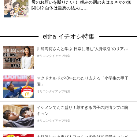
母のお願いを断りたい！ 頼みの綱の夫はまさかの無
関心!? 自体は最悪の結末に…
eltha イチオシ特集
川島海荷さんと学ぶ 日常に潜む“人身取引”のリアル
オリコンタイアップ特集
マクドナルドが40年にわたり支える「小学生の甲子
園」
オリコンタイアップ特集
イケメンてんこ盛り！尊すぎる男子の純情ラブに胸
キュン
オリコンタイアップ特集
大好評につき再び！ファミマ名物45％増量キャンペ