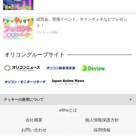
試写会、登壇イベント、サインチェキなどプレゼン
ト！
プレゼント特集
オリコングループサイト
クッキーの使用について
このサイトでは Cookie を使用して、ユーザーに合わせたコンテンツや広告の
elthaとは
表示、ソーシャル メディア機能の提供、広告の表示回数やクリック数の測定を
会社概要
個人情報保護方針
行っています。
また、ユーザーによるサイトの利用状況についても情報を収集し、ソーシャル
お問い合わせ
採用情報
メディアや広告配信、データ解析の各パートナーに提供しています。
各パートナーは、この情報とユーザーが各パートナーに提供した他の情報や、