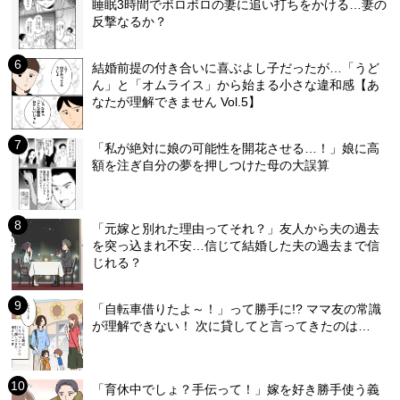
睡眠3時間でボロボロの妻に追い打ちをかける…妻の
反撃なるか？
結婚前提の付き合いに喜ぶよし子だったが…「うど
ん」と「オムライス」から始まる小さな違和感【あ
なたが理解できません Vol.5】
「私が絶対に娘の可能性を開花させる…！」娘に高
額を注ぎ自分の夢を押しつけた母の大誤算
「元嫁と別れた理由ってそれ？」友人から夫の過去
を突っ込まれ不安…信じて結婚した夫の過去まで信
じれる？
「自転車借りたよ～！」って勝手に!? ママ友の常識
が理解できない！ 次に貸してと言ってきたのは…
「育休中でしょ？手伝って！」嫁を好き勝手使う義