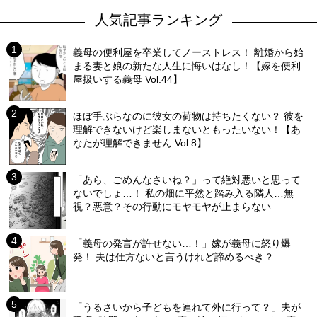
人気記事ランキング
義母の便利屋を卒業してノーストレス！ 離婚から始
まる妻と娘の新たな人生に悔いはなし！【嫁を便利
屋扱いする義母 Vol.44】
ほぼ手ぶらなのに彼女の荷物は持ちたくない？ 彼を
理解できないけど楽しまないともったいない！【あ
なたが理解できません Vol.8】
「あら、ごめんなさいね？」って絶対悪いと思って
ないでしょ…！ 私の畑に平然と踏み入る隣人…無
視？悪意？その行動にモヤモヤが止まらない
「義母の発言が許せない…！」嫁が義母に怒り爆
発！ 夫は仕方ないと言うけれど諦めるべき？
「うるさいから子どもを連れて外に行って？」夫が