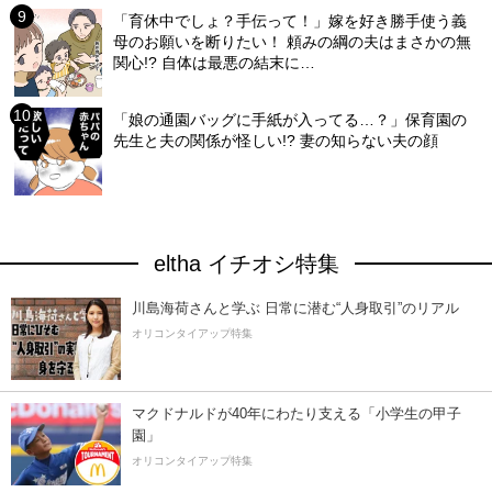
「育休中でしょ？手伝って！」嫁を好き勝手使う義
母のお願いを断りたい！ 頼みの綱の夫はまさかの無
関心!? 自体は最悪の結末に…
「娘の通園バッグに手紙が入ってる…？」保育園の
先生と夫の関係が怪しい!? 妻の知らない夫の顔
eltha イチオシ特集
川島海荷さんと学ぶ 日常に潜む“人身取引”のリアル
オリコンタイアップ特集
マクドナルドが40年にわたり支える「小学生の甲子
園」
オリコンタイアップ特集