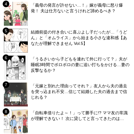
「義母の発言が許せない…！」嫁が義母に怒り爆
発！ 夫は仕方ないと言うけれど諦めるべき？
結婚前提の付き合いに喜ぶよし子だったが…「うど
ん」と「オムライス」から始まる小さな違和感【あ
なたが理解できません Vol.5】
「うるさいから子どもを連れて外に行って？」夫が
睡眠3時間でボロボロの妻に追い打ちをかける…妻の
反撃なるか？
「元嫁と別れた理由ってそれ？」友人から夫の過去
を突っ込まれ不安…信じて結婚した夫の過去まで信
じれる？
「自転車借りたよ～！」って勝手に!? ママ友の常識
が理解できない！ 次に貸してと言ってきたのは…