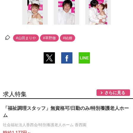
#山田まり
#草野徹
#結婚
さらに見る
求人特集
「福祉調理スタッフ」無資格可/日勤のみ/特別養護老人ホー
ム
社会福祉法人香西会/特別養護老人ホーム 香西園
時給1,177円～