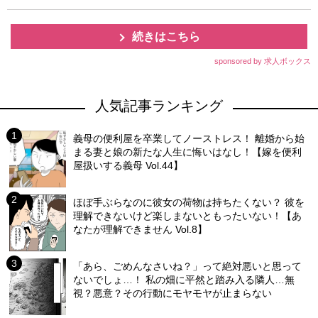
続きはこちら
sponsored by 求人ボックス
人気記事ランキング
義母の便利屋を卒業してノーストレス！ 離婚から始
まる妻と娘の新たな人生に悔いはなし！【嫁を便利
屋扱いする義母 Vol.44】
ほぼ手ぶらなのに彼女の荷物は持ちたくない？ 彼を
理解できないけど楽しまないともったいない！【あ
なたが理解できません Vol.8】
「あら、ごめんなさいね？」って絶対悪いと思って
ないでしょ…！ 私の畑に平然と踏み入る隣人…無
視？悪意？その行動にモヤモヤが止まらない