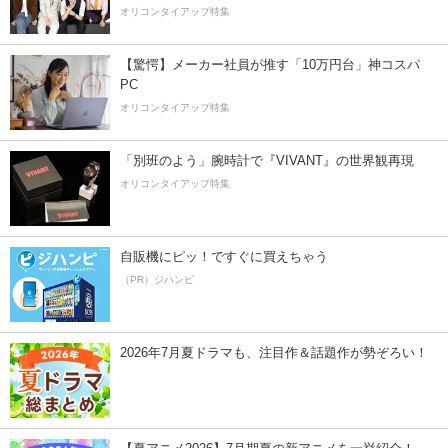
オリコンタイアップ特集
【驚愕】メーカー社員が推す「10万円台」神コスパ
PC
オリコンタイアップ特集
「別班のよう」腕時計で『VIVANT』の世界観再現
オリコンタイアップ特集
自販機にピッ！ですぐに買えちゃう
（PR）ジハンピ
2026年7月夏ドラマも、注目作＆話題作が勢ぞろい！