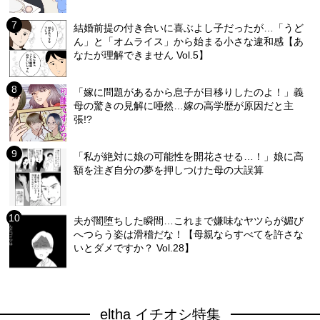
結婚前提の付き合いに喜ぶよし子だったが…「うど
ん」と「オムライス」から始まる小さな違和感【あ
なたが理解できません Vol.5】
「嫁に問題があるから息子が目移りしたのよ！」義
母の驚きの見解に唖然…嫁の高学歴が原因だと主
張!?
「私が絶対に娘の可能性を開花させる…！」娘に高
額を注ぎ自分の夢を押しつけた母の大誤算
夫が闇堕ちした瞬間…これまで嫌味なヤツらが媚び
へつらう姿は滑稽だな！【母親ならすべてを許さな
いとダメですか？ Vol.28】
eltha イチオシ特集