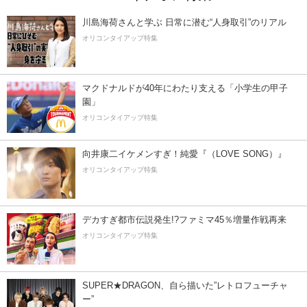
川島海荷さんと学ぶ 日常に潜む“人身取引”のリアル
オリコンタイアップ特集
マクドナルドが40年にわたり支える「小学生の甲子
園」
オリコンタイアップ特集
向井康二イケメンすぎ！純愛『（LOVE SONG）』
オリコンタイアップ特集
デカすぎ都市伝説発生!?ファミマ45％増量作戦再来
オリコンタイアップ特集
SUPER★DRAGON、自ら描いた”レトロフューチャ
ー”