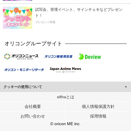
試写会、登壇イベント、サインチェキなどプレゼン
ト！
プレゼント特集
オリコングループサイト
クッキーの使用について
このサイトでは Cookie を使用して、ユーザーに合わせたコンテンツや広告の
elthaとは
表示、ソーシャル メディア機能の提供、広告の表示回数やクリック数の測定を
会社概要
個人情報保護方針
行っています。
また、ユーザーによるサイトの利用状況についても情報を収集し、ソーシャル
お問い合わせ
採用情報
メディアや広告配信、データ解析の各パートナーに提供しています。
各パートナーは、この情報とユーザーが各パートナーに提供した他の情報や、
© oricon ME inc.
ユーザーが各パートナーのサービスを使用したときに収集した他の情報を組み