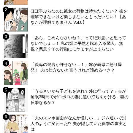
ほぼ手ぶらなのに彼女の荷物は持ちたくない？ 彼を
理解できないけど楽しまないともったいない！【あ
なたが理解できません Vol.8】
「あら、ごめんなさいね？」って絶対悪いと思って
ないでしょ…！ 私の畑に平然と踏み入る隣人…無
視？悪意？その行動にモヤモヤが止まらない
「義母の発言が許せない…！」嫁が義母に怒り爆
発！ 夫は仕方ないと言うけれど諦めるべき？
「うるさいから子どもを連れて外に行って？」夫が
睡眠3時間でボロボロの妻に追い打ちをかける…妻の
反撃なるか？
「夫のスマホ画面がなんか怪しい…」ジム通いで別
人のように変わった!? 夫が隠していた衝撃の事実と
は