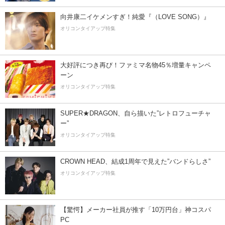
向井康二イケメンすぎ！純愛『（LOVE SONG）』
オリコンタイアップ特集
大好評につき再び！ファミマ名物45％増量キャンペ
ーン
オリコンタイアップ特集
SUPER★DRAGON、自ら描いた”レトロフューチャ
ー”
オリコンタイアップ特集
CROWN HEAD、結成1周年で見えた”バンドらしさ”
オリコンタイアップ特集
【驚愕】メーカー社員が推す「10万円台」神コスパ
PC