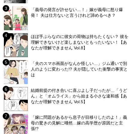
「義母の発言が許せない…！」嫁が義母に怒り爆
発！ 夫は仕方ないと言うけれど諦めるべき？
ほぼ手ぶらなのに彼女の荷物は持ちたくない？ 彼を
理解できないけど楽しまないともったいない！【あ
なたが理解できません Vol.8】
「夫のスマホ画面がなんか怪しい…」ジム通いで別
人のように変わった!? 夫が隠していた衝撃の事実と
は
結婚前提の付き合いに喜ぶよし子だったが…「うど
ん」と「オムライス」から始まる小さな違和感【あ
なたが理解できません Vol.5】
「嫁に問題があるから息子が目移りしたのよ！」義
母の驚きの見解に唖然…嫁の高学歴が原因だと主
張!?