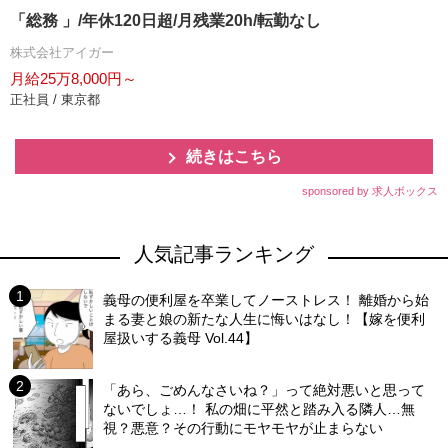
「総務 」/年休120日超/月残業20h/転勤なし
株式会社アイガー
月給25万8,000円～
正社員 / 東京都
続きはこちら
sponsored by 求人ボックス
人気記事ランキング
義母の便利屋を卒業してノーストレス！ 離婚から始
まる妻と娘の新たな人生に悔いはなし！【嫁を便利
屋扱いする義母 Vol.44】
「あら、ごめんなさいね？」って絶対悪いと思って
ないでしょ…！ 私の畑に平然と踏み入る隣人…無
視？悪意？その行動にモヤモヤが止まらない