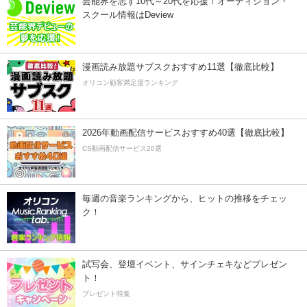
芸能界を志す10代～20代を応援！オーディション・
スクール情報はDeview
漫画読み放題サブスクおすすめ11選【徹底比較】
オリコン顧客満足度ランキング
2026年動画配信サービスおすすめ40選【徹底比較】
CS動画配信サービス20選
毎週の音楽ランキングから、ヒットの推移をチェッ
ク！
試写会、登壇イベント、サインチェキなどプレゼン
ト！
プレゼント特集