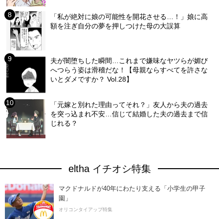
「私が絶対に娘の可能性を開花させる…！」娘に高
額を注ぎ自分の夢を押しつけた母の大誤算
夫が闇堕ちした瞬間…これまで嫌味なヤツらが媚び
へつらう姿は滑稽だな！【母親ならすべてを許さな
いとダメですか？ Vol.28】
「元嫁と別れた理由ってそれ？」友人から夫の過去
を突っ込まれ不安…信じて結婚した夫の過去まで信
じれる？
eltha イチオシ特集
マクドナルドが40年にわたり支える「小学生の甲子
園」
オリコンタイアップ特集