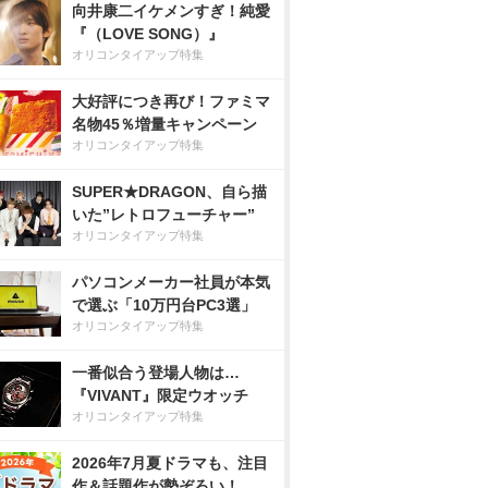
向井康二イケメンすぎ！純愛
『（LOVE SONG）』
オリコンタイアップ特集
大好評につき再び！ファミマ
名物45％増量キャンペーン
オリコンタイアップ特集
SUPER★DRAGON、自ら描
いた”レトロフューチャー”
オリコンタイアップ特集
パソコンメーカー社員が本気
で選ぶ「10万円台PC3選」
オリコンタイアップ特集
一番似合う登場人物は…
『VIVANT』限定ウオッチ
オリコンタイアップ特集
2026年7月夏ドラマも、注目
作＆話題作が勢ぞろい！