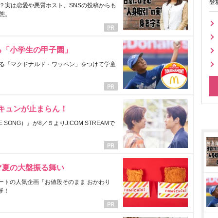
登
？実は恋愛や悪質ホスト、SNSの投稿からも
態。
る「小学生の甲子園」
る「マクドナルド・ワッペン」をつけて学童
にキュンが止まらん！
ONG）』が8／５よりJ:COM STREAMで
マ夏の大盤振る舞い
ートの人気企画「お値段そのまま おかわり
催！