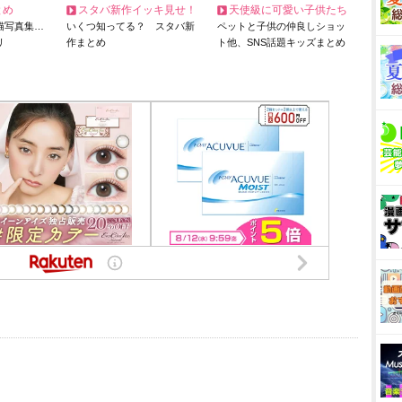
とめ
スタバ新作イッキ見せ！
天使級に可愛い子供たち
猫写真集…
いくつ知ってる？ スタバ新
ペットと子供の仲良しショッ
リ
作まとめ
ト他、SNS話題キッズまとめ