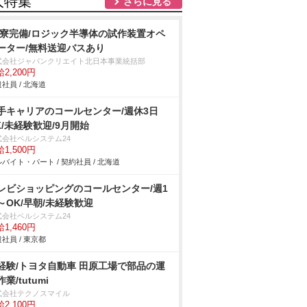
人特集
さらに見る
R寮完備/ロジック半導体の試作装置オペ
ーター/無料送迎バスあり
式会社ジャパンクリエイト北日本事業統括部
2,200円
社員 / 北海道
手キャリアのコールセンター/週休3日
K/未経験歓迎/9月開始
式会社ベルシステム24
1,500円
バイト・パート / 契約社員 / 北海道
レビショッピングのコールセンター/週1
～OK/早朝/未経験歓迎
式会社ベルシステム24
1,460円
社員 / 東京都
経験/トヨタ自動車 田原工場で部品の運
業/tutumi
式会社テクノスマイル
2,100円