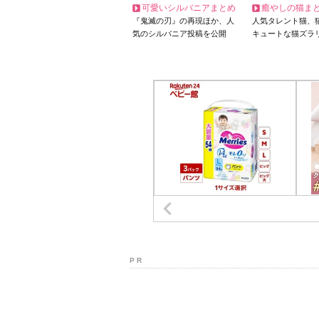
可愛いシルバニアまとめ
癒やしの猫ま
『鬼滅の刃』の再現ほか、人
人気タレント猫、
気のシルバニア投稿を公開
キュートな猫ズラ
P R