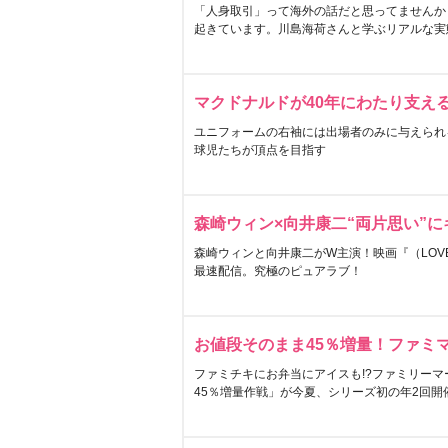
「人身取引」って海外の話だと思ってませんか
起きています。川島海荷さんと学ぶリアルな実
マクドナルドが40年にわたり支え
ユニフォームの右袖には出場者のみに与えられ
球児たちが頂点を目指す
森崎ウィン×向井康二“両片思い”
森崎ウィンと向井康二がW主演！映画『（LOVE S
最速配信。究極のピュアラブ！
お値段そのまま45％増量！ファミ
ファミチキにお弁当にアイスも!?ファミリーマ
45％増量作戦」が今夏、シリーズ初の年2回開