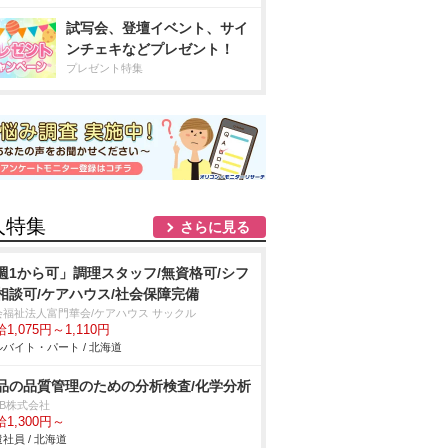
試写会、登壇イベント、サイ
ンチェキなどプレゼント！
プレゼント特集
人特集
さらに見る
週1から可」調理スタッフ/無資格可/シフ
相談可/ケアハウス/社会保障完備
会福祉法人富門華会/ケアハウス サックル
1,075円～1,110円
バイト・パート / 北海道
品の品質管理のための分析検査/化学分析
DB株式会社
1,300円～
社員 / 北海道