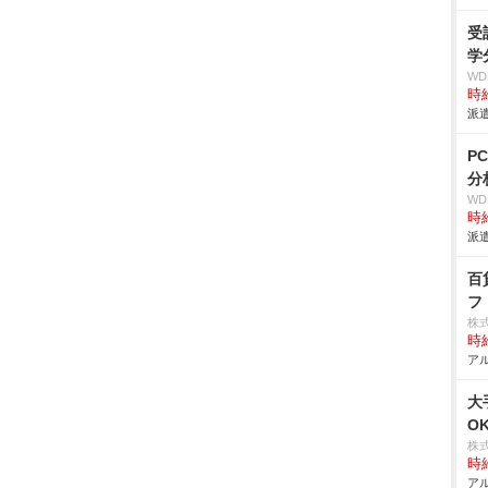
受
学
W
時給
派遣
P
分
W
時給
派遣
百
フ
株
時給
アル
大
O
株
時給
アル