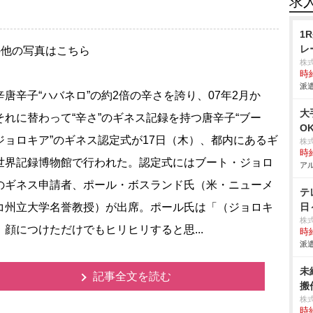
求
1
レ
の他の写真はこちら
株
時給
派遣
唐辛子“ハバネロ”の約2倍の辛さを誇り、07年2月か
大
それに替わって“辛さ”のギネス記録を持つ唐辛子“ブー
O
ジョロキア”のギネス認定式が17日（木）、都内にあるギ
株
時給
世界記録博物館で行われた。認定式にはブート・ジョロ
アル
のギネス申請者、ポール・ボスランド氏（米・ニューメ
テ
コ州立大学名誉教授）が出席。ポール氏は「（ジョロキ
日
株
）顔につけただけでもヒリヒリすると思...
時給
派遣
未
記事全文を読む
搬作
株
時給