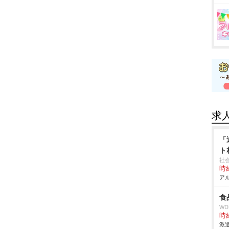
求
「
ト
社
時給
アル
食
W
時給
派遣