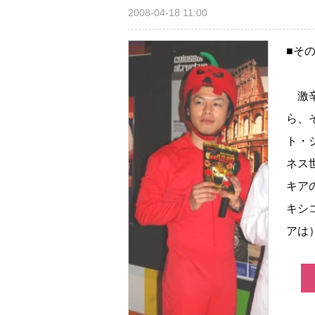
2008-04-18 11:00
■そ
激辛
ら、
ト・
ネス
キア
キシ
アは