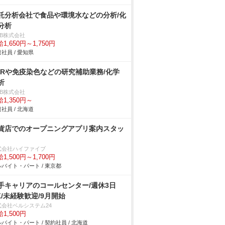
託分析会社で食品や環境水などの分析/化
分析
DB株式会社
1,650円～1,750円
社員 / 愛知県
CRや免疫染色などの研究補助業務/化学
析
DB株式会社
1,350円～
社員 / 北海道
貨店でのオープニングアプリ案内スタッ
式会社ハイファイブ
1,500円～1,700円
バイト・パート / 東京都
手キャリアのコールセンター/週休3日
K/未経験歓迎/9月開始
式会社ベルシステム24
1,500円
バイト・パート / 契約社員 / 北海道