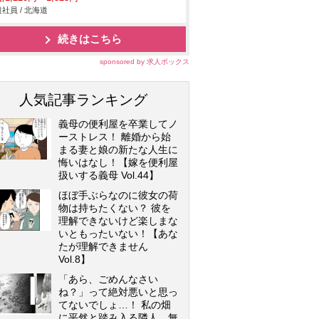
社員 / 北海道
続きはこちら
sponsored by 求人ボックス
人気記事ランキング
義母の便利屋を卒業してノ
ーストレス！ 離婚から始
まる妻と娘の新たな人生に
悔いはなし！【嫁を便利屋
扱いする義母 Vol.44】
ほぼ手ぶらなのに彼女の荷
物は持ちたくない？ 彼を
理解できないけど楽しまな
いともったいない！【あな
たが理解できません
Vol.8】
「あら、ごめんなさい
ね？」って絶対悪いと思っ
てないでしょ…！ 私の畑
に平然と踏み入る隣人…無