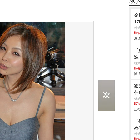
求
金
1
株
時給
派遣
「
造
株
時給
派遣
寮
仕事
株
時給
正社
「
め
株
時給