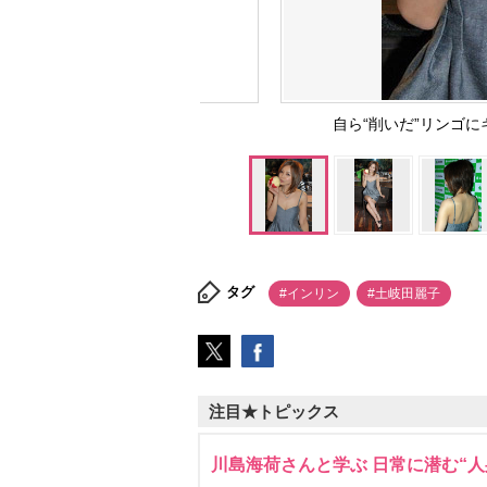
自ら“削いだ”リンゴ
タグ
#インリン
#土岐田麗子
注目★トピックス
川島海荷さんと学ぶ 日常に潜む“人