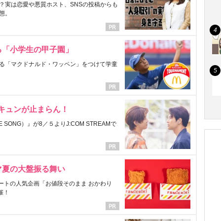
？実は恋愛や悪質ホスト、SNSの投稿からも
態。
る「小学生の甲子園」
る「マクドナルド・ワッペン」をつけて学童
にキュンが止まらん！
ONG）』が8／５よりJ:COM STREAMで
マ夏の大盤振る舞い
ートの人気企画「お値段そのまま おかわり
催！