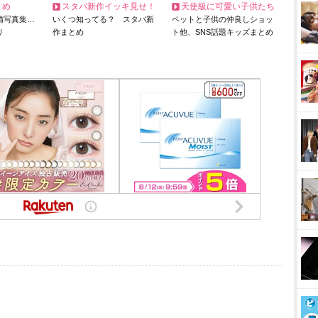
とめ
スタバ新作イッキ見せ！
天使級に可愛い子供たち
猫写真集…
いくつ知ってる？ スタバ新
ペットと子供の仲良しショッ
リ
作まとめ
ト他、SNS話題キッズまとめ