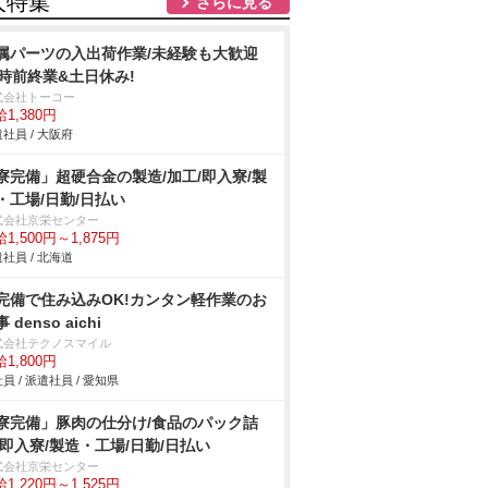
人特集
さらに見る
属パーツの入出荷作業/未経験も大歓迎
7時前終業&土日休み!
式会社トーコー
1,380円
社員 / 大阪府
寮完備」超硬合金の製造/加工/即入寮/製
・工場/日勤/日払い
式会社京栄センター
1,500円～1,875円
社員 / 北海道
完備で住み込みOK!カンタン軽作業のお
 denso aichi
式会社テクノスマイル
1,800円
員 / 派遣社員 / 愛知県
寮完備」豚肉の仕分け/食品のパック詰
/即入寮/製造・工場/日勤/日払い
式会社京栄センター
1,220円～1,525円