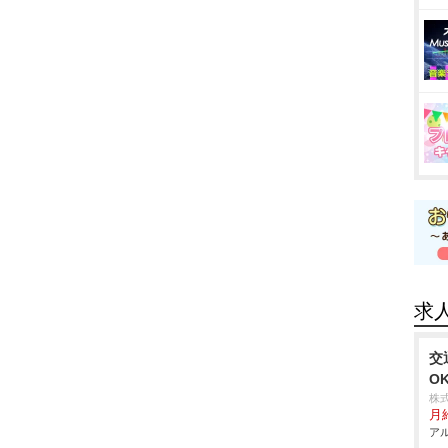
求
交
O
株
月
アル