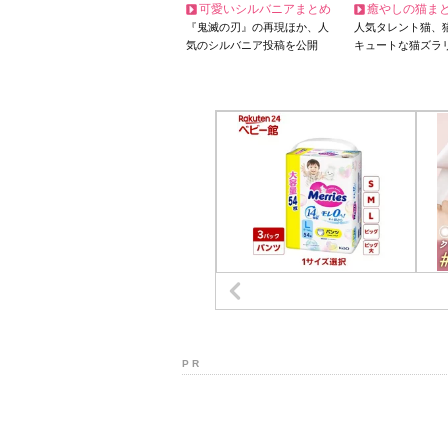
可愛いシルバニアまとめ
癒やしの猫ま
『鬼滅の刃』の再現ほか、人
人気タレント猫、
気のシルバニア投稿を公開
キュートな猫ズラ
P R