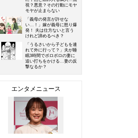
視？悪意？その行動にモヤ
モヤが止まらない
「義母の発言が許せな
い…！」嫁が義母に怒り爆
発！ 夫は仕方ないと言う
けれど諦めるべき？
「うるさいから子どもを連
れて外に行って？」夫が睡
眠3時間でボロボロの妻に
追い打ちをかける…妻の反
撃なるか？
エンタメニュース