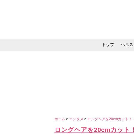
トップ
ヘルス
メイク・コスメ・スキ
ホーム
>
エンタメ
>
ロングヘアを20cmカット！
ロングヘアを20cmカット