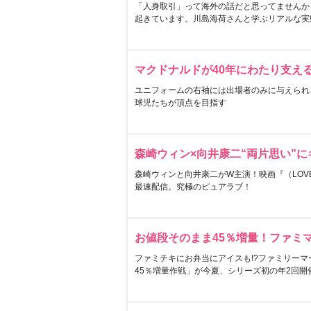
「人身取引」って海外の話だと思ってませんか
起きています。川島海荷さんと学ぶリアルな実
マクドナルドが40年にわたり支え
ユニフォームの右袖には出場者のみに与えられ
球児たちが頂点を目指す
森崎ウィン×向井康二“両片思い”
森崎ウィンと向井康二がW主演！映画『（LOVE S
最速配信。究極のピュアラブ！
お値段そのまま45％増量！ファミ
ファミチキにお弁当にアイスも!?ファミリーマ
45％増量作戦」が今夏、シリーズ初の年2回開