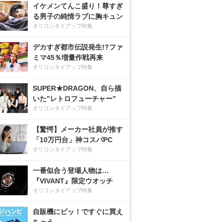
イケメンてんこ盛り！尊すぎ
る男子の純情ラブに胸キュン
オリコンタイアップ特集
デカすぎ都市伝説発生!?ファ
ミマ45％増量作戦再来
オリコンタイアップ特集
SUPER★DRAGON、自ら描
いた”レトロフューチャー”
オリコンタイアップ特集
【驚愕】メーカー社員が推す
「10万円台」神コスパPC
オリコンタイアップ特集
一番似合う登場人物は…
『VIVANT』限定ウオッチ
オリコンタイアップ特集
自販機にピッ！ですぐに買え