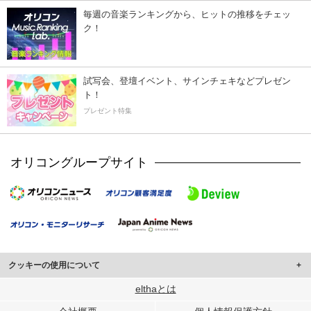
毎週の音楽ランキングから、ヒットの推移をチェッ
ク！
試写会、登壇イベント、サインチェキなどプレゼン
ト！
プレゼント特集
オリコングループサイト
クッキーの使用について
このサイトでは Cookie を使用して、ユーザーに合わせたコンテンツや広告の
elthaとは
表示、ソーシャル メディア機能の提供、広告の表示回数やクリック数の測定を