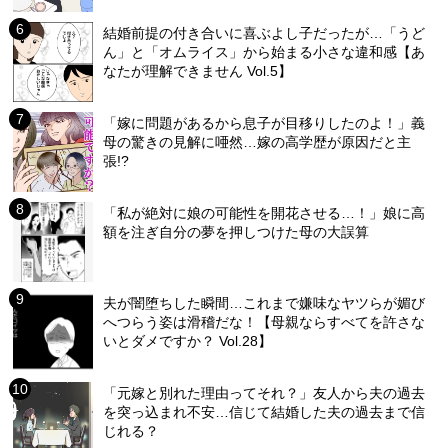
結婚前提の付き合いに喜ぶよし子だったが…「うど
ん」と「オムライス」から始まる小さな違和感【あ
なたが理解できません Vol.5】
「嫁に問題があるから息子が目移りしたのよ！」義
母の驚きの見解に唖然…嫁の高学歴が原因だと主
張!?
「私が絶対に娘の可能性を開花させる…！」娘に高
額を注ぎ自分の夢を押しつけた母の大誤算
夫が闇堕ちした瞬間…これまで嫌味なヤツらが媚び
へつらう姿は滑稽だな！【母親ならすべてを許さな
いとダメですか？ Vol.28】
「元嫁と別れた理由ってそれ？」友人から夫の過去
を突っ込まれ不安…信じて結婚した夫の過去まで信
じれる？