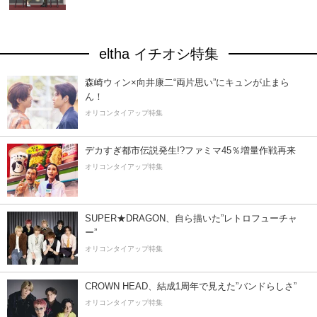
eltha イチオシ特集
森崎ウィン×向井康二“両片思い”にキュンが止まら
ん！
オリコンタイアップ特集
デカすぎ都市伝説発生!?ファミマ45％増量作戦再来
オリコンタイアップ特集
SUPER★DRAGON、自ら描いた”レトロフューチャ
ー”
オリコンタイアップ特集
CROWN HEAD、結成1周年で見えた”バンドらしさ”
オリコンタイアップ特集