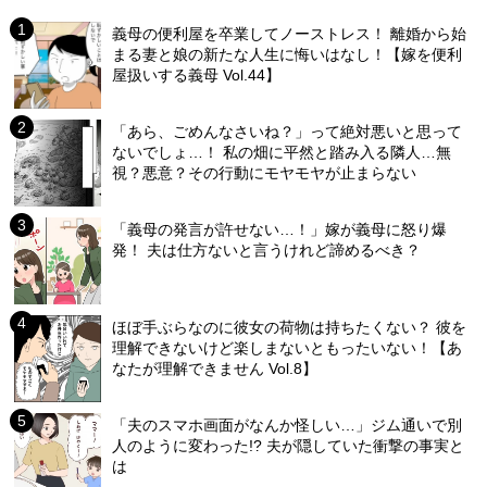
義母の便利屋を卒業してノーストレス！ 離婚から始
まる妻と娘の新たな人生に悔いはなし！【嫁を便利
屋扱いする義母 Vol.44】
「あら、ごめんなさいね？」って絶対悪いと思って
ないでしょ…！ 私の畑に平然と踏み入る隣人…無
視？悪意？その行動にモヤモヤが止まらない
「義母の発言が許せない…！」嫁が義母に怒り爆
発！ 夫は仕方ないと言うけれど諦めるべき？
ほぼ手ぶらなのに彼女の荷物は持ちたくない？ 彼を
理解できないけど楽しまないともったいない！【あ
なたが理解できません Vol.8】
「夫のスマホ画面がなんか怪しい…」ジム通いで別
人のように変わった!? 夫が隠していた衝撃の事実と
は