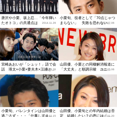
唐沢や小栗、坂上忍…「今年輝い
小栗旬、役者として「70点じゃつ
たオトコ」の共通点は
まらない」 失敗を恐れない...
2014.11.29
2012.07.06
宮崎あおいが「シュッ！」語で会
山田優、小栗との同棲解消報道に
話 瑛太×小栗×妻夫木×三浦と...
「大丈夫」と順調示唆 ユニ...
2010.08.26
2010.05.06
小栗旬、バレンタインは山田優と
山田優、小栗旬との年内結婚は否
過ごさず・・・「仕事してま...
定 結婚したい？の声には「...
2010.02.15
2010.01.20