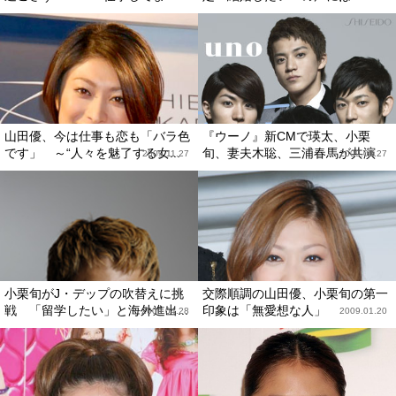
山田優、今は仕事も恋も「バラ色
『ウーノ』新CMで瑛太、小栗
です」 ～“人々を魅了する女...
旬、妻夫木聡、三浦春馬が共演
2009.11.27
2009.08.27
小栗旬がJ・デップの吹替えに挑
交際順調の山田優、小栗旬の第一
戦 「留学したい」と海外進出...
印象は「無愛想な人」
2009.04.28
2009.01.20