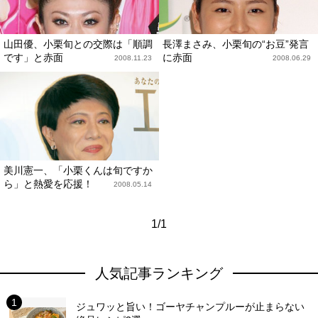
山田優、小栗旬との交際は「順調
長澤まさみ、小栗旬の“お豆”発言
です」と赤面
に赤面
2008.11.23
2008.06.29
美川憲一、「小栗くんは旬ですか
ら」と熱愛を応援！
2008.05.14
1/1
人気記事ランキング
ジュワッと旨い！ゴーヤチャンプルーが止まらない