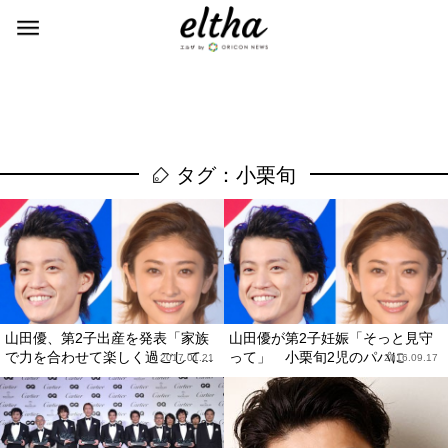
タグ：小栗旬
山田優、第2子出産を発表「家族
山田優が第2子妊娠「そっと見守
で力を合わせて楽しく過ごして...
って」 小栗旬2児のパパに
2017.01.21
2016.09.17