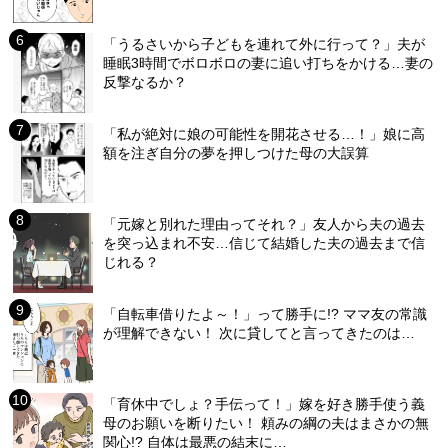
「うるさいから子どもを連れて外に行って？」夫が
睡眠3時間でボロボロの妻に追い打ちをかける…妻の
反撃なるか？
「私が絶対に娘の可能性を開花させる…！」娘に高
額を注ぎ自分の夢を押しつけた母の大誤算
「元嫁と別れた理由ってそれ？」友人から夫の過去
を突っ込まれ不安…信じて結婚した夫の過去まで信
じれる？
「自転車借りたよ～！」って勝手に!? ママ友の常識
が理解できない！ 次に貸してと言ってきたのは…
「育休中でしょ？手伝って！」嫁を好き勝手使う義
母のお願いを断りたい！ 頼みの綱の夫はまさかの無
関心!? 自体は最悪の結末に…