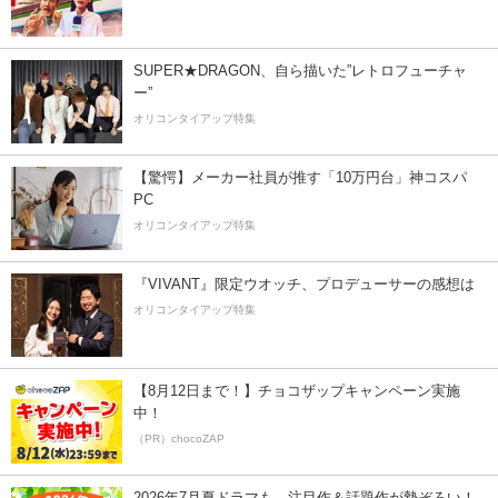
SUPER★DRAGON、自ら描いた”レトロフューチャ
ー”
オリコンタイアップ特集
【驚愕】メーカー社員が推す「10万円台」神コスパ
PC
オリコンタイアップ特集
『VIVANT』限定ウオッチ、プロデューサーの感想は
オリコンタイアップ特集
【8月12日まで！】チョコザップキャンペーン実施
中！
（PR）chocoZAP
2026年7月夏ドラマも、注目作＆話題作が勢ぞろい！