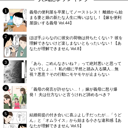
義母の便利屋を卒業してノーストレス！ 離婚から始
まる妻と娘の新たな人生に悔いはなし！【嫁を便利
屋扱いする義母 Vol.44】
ほぼ手ぶらなのに彼女の荷物は持ちたくない？ 彼を
理解できないけど楽しまないともったいない！【あ
なたが理解できません Vol.8】
「あら、ごめんなさいね？」って絶対悪いと思って
ないでしょ…！ 私の畑に平然と踏み入る隣人…無
視？悪意？その行動にモヤモヤが止まらない
「義母の発言が許せない…！」嫁が義母に怒り爆
発！ 夫は仕方ないと言うけれど諦めるべき？
結婚前提の付き合いに喜ぶよし子だったが…「うど
ん」と「オムライス」から始まる小さな違和感【あ
なたが理解できません Vol.5】