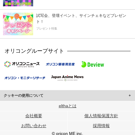
試写会、登壇イベント、サインチェキなどプレゼン
ト！
プレゼント特集
オリコングループサイト
クッキーの使用について
このサイトでは Cookie を使用して、ユーザーに合わせたコンテンツや広告の
elthaとは
表示、ソーシャル メディア機能の提供、広告の表示回数やクリック数の測定を
会社概要
個人情報保護方針
行っています。
また、ユーザーによるサイトの利用状況についても情報を収集し、ソーシャル
お問い合わせ
採用情報
メディアや広告配信、データ解析の各パートナーに提供しています。
各パートナーは、この情報とユーザーが各パートナーに提供した他の情報や、
© oricon ME inc.