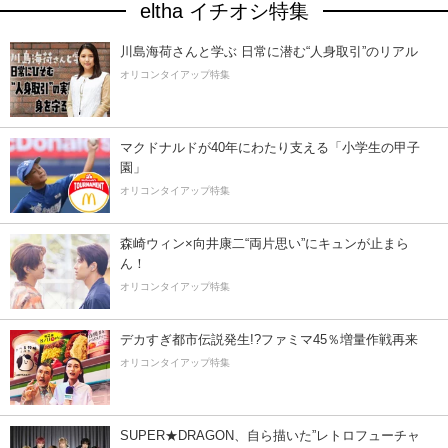
eltha イチオシ特集
川島海荷さんと学ぶ 日常に潜む“人身取引”のリアル
オリコンタイアップ特集
マクドナルドが40年にわたり支える「小学生の甲子
園」
オリコンタイアップ特集
森崎ウィン×向井康二“両片思い”にキュンが止まら
ん！
オリコンタイアップ特集
デカすぎ都市伝説発生!?ファミマ45％増量作戦再来
オリコンタイアップ特集
SUPER★DRAGON、自ら描いた”レトロフューチャ