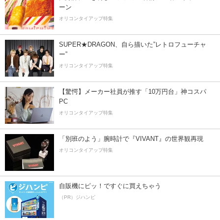
ーン
オリコンタイアップ特集
SUPER★DRAGON、自ら描いた”レトロフューチャ
ー”
オリコンタイアップ特集
【驚愕】メーカー社員が推す「10万円台」神コスパ
PC
オリコンタイアップ特集
「別班のよう」腕時計で『VIVANT』の世界観再現
オリコンタイアップ特集
自販機にピッ！ですぐに買えちゃう
（PR）ジハンピ