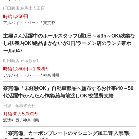
町田商店 練馬土支田店
時給1,250円
アルバイト・パート / 東京都
主婦さん活躍中のホールスタッフ!週1日～&3h～OK/残業な
し/扶養内OK/絶品まかないが1円/ラーメン店のランチ帯ホ
ール/047
町田商店 戸塚原宿店
時給1,350円～1,688円
アルバイト・パート / 神奈川県
寮完備/「未経験OK」自動車部品へ塗布するお仕事/40～50
代活躍中/かんたん作業/給与前渡しOK/交通費支給
日総工産株式会社
月給30万5,000円
派遣社員 / 神奈川県
「寮完備」カーボンプレートのマシニング加工/即入寮/製