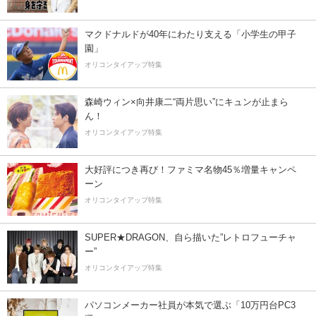
マクドナルドが40年にわたり支える「小学生の甲子
園」
オリコンタイアップ特集
森崎ウィン×向井康二“両片思い”にキュンが止まら
ん！
オリコンタイアップ特集
大好評につき再び！ファミマ名物45％増量キャンペ
ーン
オリコンタイアップ特集
SUPER★DRAGON、自ら描いた”レトロフューチャ
ー”
オリコンタイアップ特集
パソコンメーカー社員が本気で選ぶ「10万円台PC3