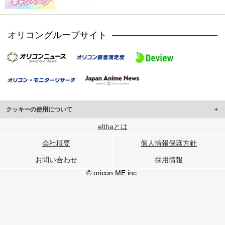
オリコングループサイト
クッキーの使用について
このサイトでは Cookie を使用して、ユーザーに合わせたコンテンツや広告の
elthaとは
表示、ソーシャル メディア機能の提供、広告の表示回数やクリック数の測定を
会社概要
個人情報保護方針
行っています。
また、ユーザーによるサイトの利用状況についても情報を収集し、ソーシャル
お問い合わせ
採用情報
メディアや広告配信、データ解析の各パートナーに提供しています。
各パートナーは、この情報とユーザーが各パートナーに提供した他の情報や、
© oricon ME inc.
ユーザーが各パートナーのサービスを使用したときに収集した他の情報を組み
合わせて使用することがあります。