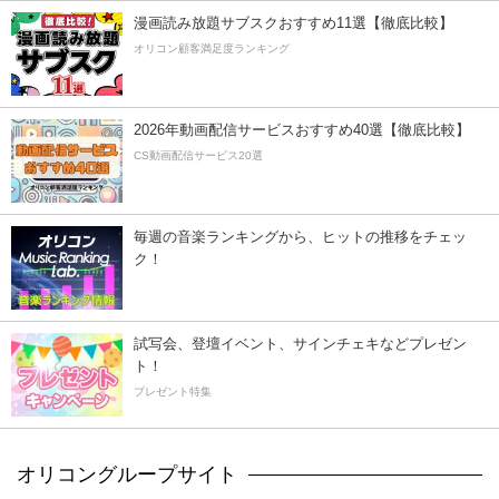
漫画読み放題サブスクおすすめ11選【徹底比較】
オリコン顧客満足度ランキング
2026年動画配信サービスおすすめ40選【徹底比較】
CS動画配信サービス20選
毎週の音楽ランキングから、ヒットの推移をチェッ
ク！
試写会、登壇イベント、サインチェキなどプレゼン
ト！
プレゼント特集
オリコングループサイト