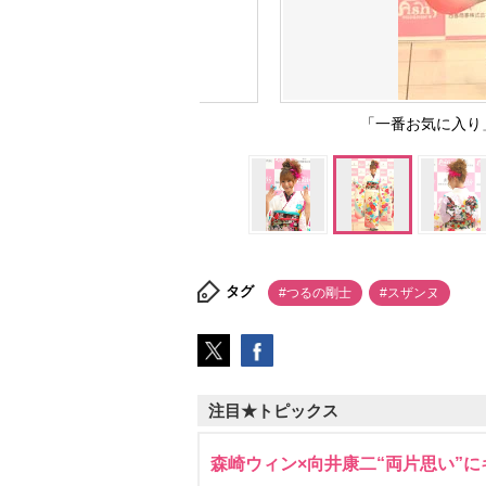
「一番お気に入
タグ
#つるの剛士
#スザンヌ
注目★トピックス
森崎ウィン×向井康二“両片思い”