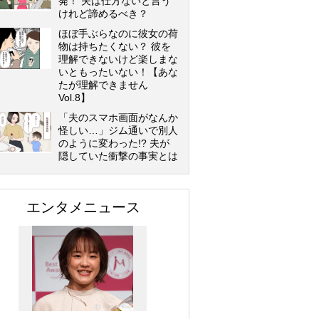
発！ 夫は仕方ないと言う
けれど諦めるべき？
ほぼ手ぶらなのに彼女の荷
物は持ちたくない？ 彼を
理解できないけど楽しまな
いともったいない！【あな
たが理解できません
Vol.8】
「夫のスマホ画面がなんか
怪しい…」ジム通いで別人
のように変わった!? 夫が
隠していた衝撃の事実とは
エンタメニュース