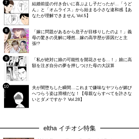
結婚前提の付き合いに喜ぶよし子だったが…「うど
ん」と「オムライス」から始まる小さな違和感【あ
なたが理解できません Vol.5】
「嫁に問題があるから息子が目移りしたのよ！」義
母の驚きの見解に唖然…嫁の高学歴が原因だと主
張!?
「私が絶対に娘の可能性を開花させる…！」娘に高
額を注ぎ自分の夢を押しつけた母の大誤算
夫が闇堕ちした瞬間…これまで嫌味なヤツらが媚び
へつらう姿は滑稽だな！【母親ならすべてを許さな
いとダメですか？ Vol.28】
eltha イチオシ特集