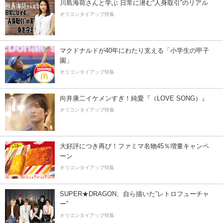
川島海荷さんと学ぶ 日常に潜む“人身取引”のリアル
オリコンタイアップ特集
マクドナルドが40年にわたり支える「小学生の甲子
園」
オリコンタイアップ特集
向井康二イケメンすぎ！純愛『（LOVE SONG）』
オリコンタイアップ特集
大好評につき再び！ファミマ名物45％増量キャンペ
ーン
オリコンタイアップ特集
SUPER★DRAGON、自ら描いた”レトロフューチャ
ー”
オリコンタイアップ特集