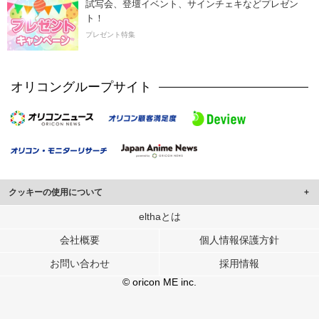
試写会、登壇イベント、サインチェキなどプレゼン
ト！
プレゼント特集
オリコングループサイト
クッキーの使用について
このサイトでは Cookie を使用して、ユーザーに合わせたコンテンツや広告の
elthaとは
表示、ソーシャル メディア機能の提供、広告の表示回数やクリック数の測定を
会社概要
個人情報保護方針
行っています。
また、ユーザーによるサイトの利用状況についても情報を収集し、ソーシャル
お問い合わせ
採用情報
メディアや広告配信、データ解析の各パートナーに提供しています。
各パートナーは、この情報とユーザーが各パートナーに提供した他の情報や、
© oricon ME inc.
ユーザーが各パートナーのサービスを使用したときに収集した他の情報を組み
合わせて使用することがあります。