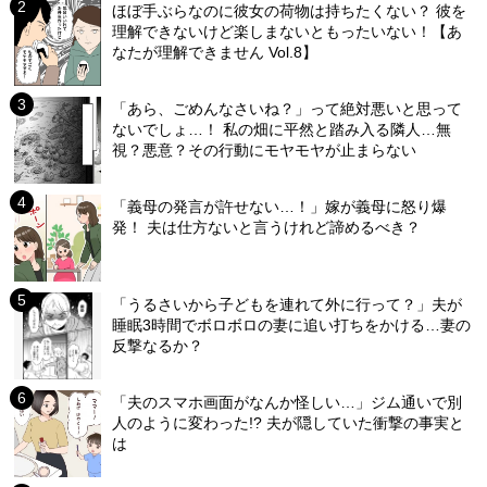
ほぼ手ぶらなのに彼女の荷物は持ちたくない？ 彼を
理解できないけど楽しまないともったいない！【あ
なたが理解できません Vol.8】
「あら、ごめんなさいね？」って絶対悪いと思って
ないでしょ…！ 私の畑に平然と踏み入る隣人…無
視？悪意？その行動にモヤモヤが止まらない
「義母の発言が許せない…！」嫁が義母に怒り爆
発！ 夫は仕方ないと言うけれど諦めるべき？
「うるさいから子どもを連れて外に行って？」夫が
睡眠3時間でボロボロの妻に追い打ちをかける…妻の
反撃なるか？
「夫のスマホ画面がなんか怪しい…」ジム通いで別
人のように変わった!? 夫が隠していた衝撃の事実と
は