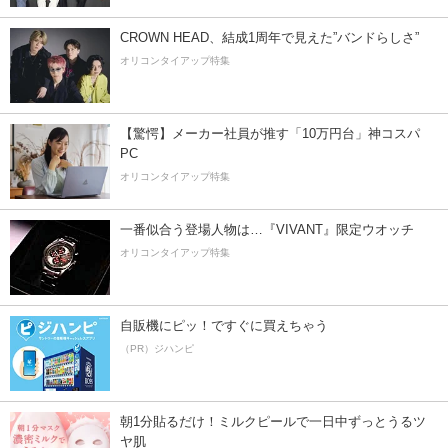
CROWN HEAD、結成1周年で見えた”バンドらしさ”
オリコンタイアップ特集
【驚愕】メーカー社員が推す「10万円台」神コスパ
PC
オリコンタイアップ特集
一番似合う登場人物は…『VIVANT』限定ウオッチ
オリコンタイアップ特集
自販機にピッ！ですぐに買えちゃう
（PR）ジハンピ
朝1分貼るだけ！ミルクピールで一日中ずっとうるツ
ヤ肌