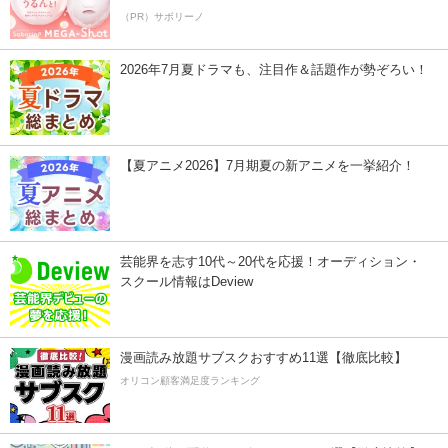
（PR）サボリーノ
2026年7月夏ドラマも、注目作＆話題作が勢ぞろい！
【夏アニメ2026】7月期夏の新アニメを一挙紹介！
芸能界を志す10代～20代を応援！オーディション・
スクール情報はDeview
漫画読み放題サブスクおすすめ11選【徹底比較】
オリコン顧客満足度ランキング