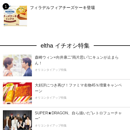
フィラデルフィアチーズケーキ登場
eltha イチオシ特集
森崎ウィン×向井康二“両片思い”にキュンが止まら
ん！
オリコンタイアップ特集
大好評につき再び！ファミマ名物45％増量キャンペ
ーン
オリコンタイアップ特集
SUPER★DRAGON、自ら描いた”レトロフューチャ
ー”
オリコンタイアップ特集