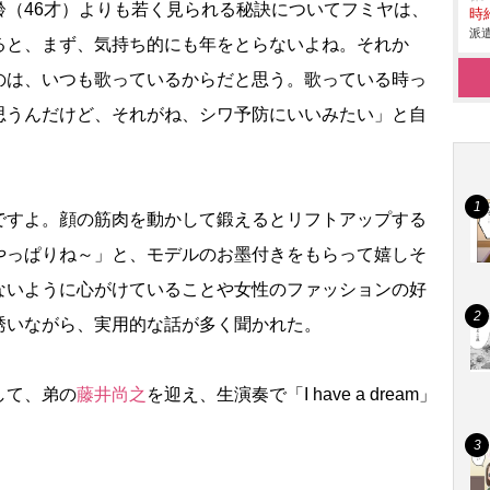
（46才）よりも若く見られる秘訣についてフミヤは、
時給
派遣
ると、まず、気持ち的にも年をとらないよね。それか
のは、いつも歌っているからだと思う。歌っている時っ
思うんだけど、それがね、シワ予防にいいみたい」と自
すよ。顔の筋肉を動かして鍛えるとリフトアップする
やっぱりね～」と、モデルのお墨付きをもらって嬉しそ
ないように心がけていることや女性のファッションの好
誘いながら、実用的な話が多く聞かれた。
して、弟の
藤井尚之
を迎え、生演奏で「I have a dream」