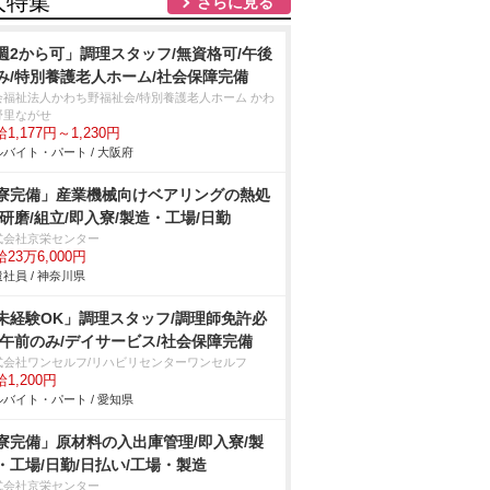
人特集
さらに見る
週2から可」調理スタッフ/無資格可/午後
み/特別養護老人ホーム/社会保障完備
会福祉法人かわち野福祉会/特別養護老人ホーム かわ
野里ながせ
1,177円～1,230円
バイト・パート / 大阪府
寮完備」産業機械向けベアリングの熱処
/研磨/組立/即入寮/製造・工場/日勤
式会社京栄センター
23万6,000円
社員 / 神奈川県
未経験OK」調理スタッフ/調理師免許必
/午前のみ/デイサービス/社会保障完備
式会社ワンセルフ/リハビリセンターワンセルフ
1,200円
バイト・パート / 愛知県
寮完備」原材料の入出庫管理/即入寮/製
・工場/日勤/日払い/工場・製造
式会社京栄センター