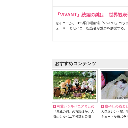
『VIVANT』続編の鍵は…世界観
セイコーが、TBS系日曜劇場『VIVANT』コ
ューサーとセイコー担当者が魅力を解説する。
おすすめコンテンツ
可愛いシルバニアまとめ
癒やしの猫ま
『鬼滅の刃』の再現ほか、人
人気タレント猫、
気のシルバニア投稿を公開
キュートな猫ズラ