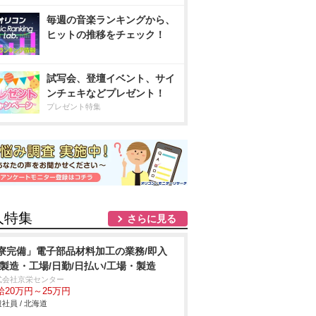
毎週の音楽ランキングから、
ヒットの推移をチェック！
試写会、登壇イベント、サイ
ンチェキなどプレゼント！
プレゼント特集
人特集
さらに見る
寮完備」電子部品材料加工の業務/即入
/製造・工場/日勤/日払い/工場・製造
式会社京栄センター
給20万円～25万円
社員 / 北海道