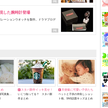
表現した腕時計登場
ラボレーションウオッチを製作。ドラマプロデ
とめ
スタバ新作イッキ見せ！
天使級に可愛い子供たち
猫写真集…
いくつ知ってる？ スタバ新
ペットと子供の仲良しショッ
リ
作まとめ
ト他、SNS話題キッズまとめ