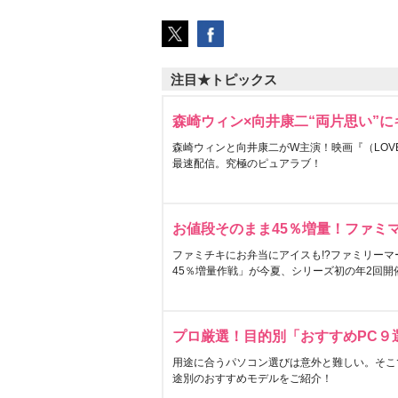
注目★トピックス
森崎ウィン×向井康二“両片思い”
森崎ウィンと向井康二がW主演！映画『（LOVE S
最速配信。究極のピュアラブ！
お値段そのまま45％増量！ファミ
ファミチキにお弁当にアイスも!?ファミリーマ
45％増量作戦」が今夏、シリーズ初の年2回開
プロ厳選！目的別「おすすめPC９
用途に合うパソコン選びは意外と難しい。そこ
途別のおすすめモデルをご紹介！