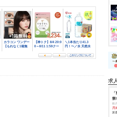
求
「
寮
株
月
派遣