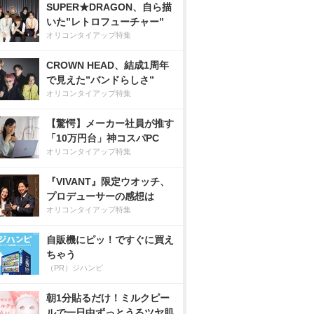
SUPER★DRAGON、自ら描
いた”レトロフューチャー”
オリコンタイアップ特集
CROWN HEAD、結成1周年
で見えた”バンドらしさ”
オリコンタイアップ特集
【驚愕】メーカー社員が推す
「10万円台」神コスパPC
オリコンタイアップ特集
『VIVANT』限定ウオッチ、
プロデューサーの感想は
オリコンタイアップ特集
自販機にピッ！ですぐに買え
ちゃう
（PR）ジハンピ
朝1分貼るだけ！ミルクピー
ルで一日中ずっとうるツヤ肌