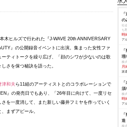
求
「
の
社
ち
時給
ヒルズで行われた『J-WAVE 20th ANNIVERSARY
アル
TY & BEAUTY』の公開録音イベントに出演。集まった女性ファ
「
理
ューティトークを繰り広げ、「顔のシワが少ないのは歌
株
々しさを保つ秘訣を語った。
月給
派遣
「
財津和夫
ら11組のアーティストとのコラボレーションで
須
TCHEN』の発売日でもあり、「26年目に向けて、一度リセ
株
時給
しさを一度消して、また新しい藤井フミヤを作っていく
アル
と、まずアピール。
「
造
株