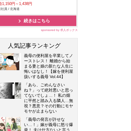
1,150円～1,438円
社員 / 北海道
続きはこちら
sponsored by 求人ボックス
人気記事ランキング
義母の便利屋を卒業してノ
ーストレス！ 離婚から始
まる妻と娘の新たな人生に
悔いはなし！【嫁を便利屋
扱いする義母 Vol.44】
「あら、ごめんなさい
ね？」って絶対悪いと思っ
てないでしょ…！ 私の畑
に平然と踏み入る隣人…無
視？悪意？その行動にモヤ
モヤが止まらない
「義母の発言が許せな
い…！」嫁が義母に怒り爆
発！ 夫は仕方ないと言う