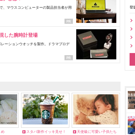
登
で、マウスコンピューターの製品担当者が用
表現した腕時計登場
ラボレーションウオッチを製作。ドラマプロデ
とめ
スタバ新作イッキ見せ！
天使級に可愛い子供たち