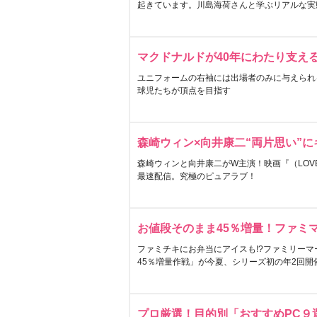
起きています。川島海荷さんと学ぶリアルな実
マクドナルドが40年にわたり支え
ユニフォームの右袖には出場者のみに与えられ
球児たちが頂点を目指す
森崎ウィン×向井康二“両片思い”
森崎ウィンと向井康二がW主演！映画『（LOVE S
最速配信。究極のピュアラブ！
お値段そのまま45％増量！ファミ
ファミチキにお弁当にアイスも!?ファミリーマ
45％増量作戦」が今夏、シリーズ初の年2回開
プロ厳選！目的別「おすすめPC９