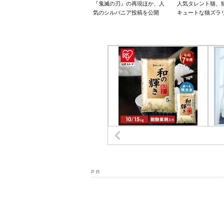
『鬼滅の刃』の再現ほか、人
人気タレント猫、
気のシルバニア投稿を公開
キュートな猫ズラ
P R