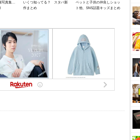
猫写真集…
いくつ知ってる？ スタバ新
ペットと子供の仲良しショッ
リ
作まとめ
ト他、SNS話題キッズまとめ