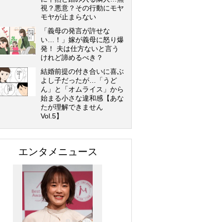
視？悪意？その行動にモヤ
モヤが止まらない
「義母の発言が許せな
い…！」嫁が義母に怒り爆
発！ 夫は仕方ないと言う
けれど諦めるべき？
結婚前提の付き合いに喜ぶ
よし子だったが…「うど
ん」と「オムライス」から
始まる小さな違和感【あな
たが理解できません
Vol.5】
エンタメニュース