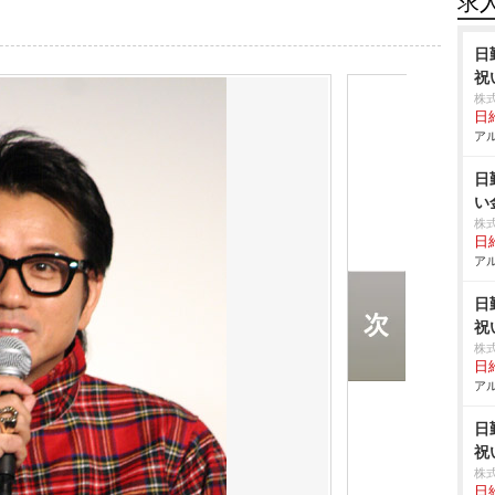
求
日
祝
株
日給
アル
日
い
株
日給
アル
日
祝
株
日給
アル
日
祝
株
日給