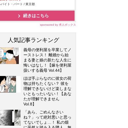
バイト・パート / 東京都
続きはこちら
sponsored by 求人ボックス
人気記事ランキング
義母の便利屋を卒業してノ
ーストレス！ 離婚から始
まる妻と娘の新たな人生に
悔いはなし！【嫁を便利屋
扱いする義母 Vol.44】
ほぼ手ぶらなのに彼女の荷
物は持ちたくない？ 彼を
理解できないけど楽しまな
いともったいない！【あな
たが理解できません
Vol.8】
「あら、ごめんなさい
ね？」って絶対悪いと思っ
てないでしょ…！ 私の畑
に平然と踏み入る隣人…無