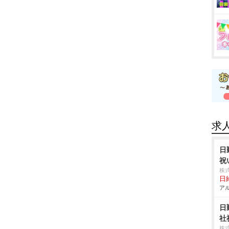
求
日
祝
株
日給
アル
日
社
株