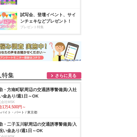
試写会、登壇イベント、サイ
ンチェキなどプレゼント！
プレゼント特集
人特集
さらに見る
勤・方南町駅周辺の交通誘導警備員/入社
い金あり/週1日～OK
式会社MSK
1万4,500円～
バイト・パート / 東京都
勤・二子玉川駅周辺の交通誘導警備員/入
祝い金あり/週1日～OK
式会社MSK