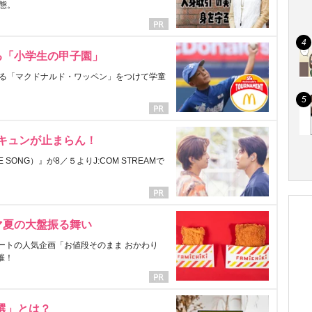
態。
る「小学生の甲子園」
る「マクドナルド・ワッペン」をつけて学童
にキュンが止まらん！
ONG）』が8／５よりJ:COM STREAMで
マ夏の大盤振る舞い
ートの人気企画「お値段そのまま おかわり
催！
選」とは？