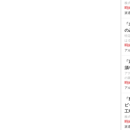
株
時給
派遣
「
の
特
は
時給
アル
「
須
ア
の
時給
アル
「
ピ
工
株
時給
派遣