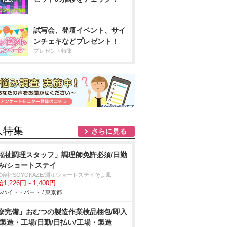
試写会、登壇イベント、サイ
ンチェキなどプレゼント！
プレゼント特集
人特集
さらに見る
福祉調理スタッフ」調理師免許必須/日勤
み/ショートステイ
式会社SOYOKAZE/淵江ショートステイそよ風
1,226円～1,400円
バイト・パート / 東京都
寮完備」おむつの製造作業検品梱包/即入
/製造・工場/日勤/日払い/工場・製造