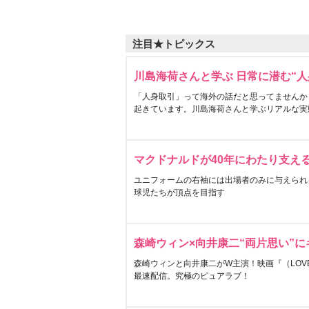
注目★トピックス
川島海荷さんと学ぶ 日常に潜む“人
「人身取引」って海外の話だと思ってませんか
起きています。川島海荷さんと学ぶリアルな実
マクドナルドが40年にわたり支え
ユニフォームの右袖には出場者のみに与えられ
球児たちが頂点を目指す
森崎ウィン×向井康二“両片思い”
森崎ウィンと向井康二がW主演！映画『（LOVE S
最速配信。究極のピュアラブ！