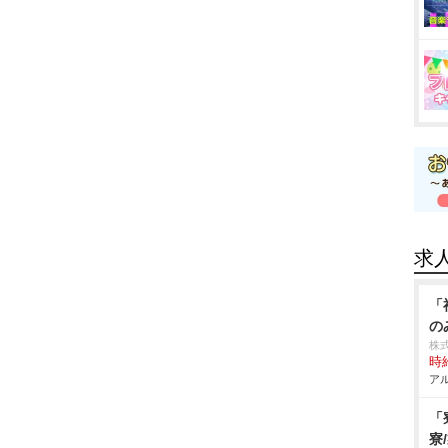
求
「
の
株
時給
アル
「
寮