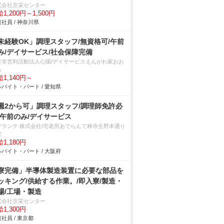
式会社京栄センター
1,200円～1,500円
社員 / 神奈川県
未経験OK」調理スタッフ/無資格可/午前
み/デイサービス/社会保障完備
定非営利活動法人心陽/デイサービスえんがわ家おお
る
1,140円～
バイト・パート / 愛知県
週2から可」調理スタッフ/調理師免許必
/午前のみ/デイサービス
デランテ 株式会社/宅老所あでらんて林寺生野本通り
家
1,180円
バイト・パート / 大阪府
寮完備」半導体製造装置に必要な部品を
ッキング/供給する作業。/即入寮/製造・
場/工場・製造
式会社京栄センター
1,300円
社員 / 東京都