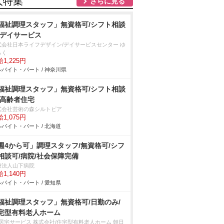
人特集
さらに見る
福祉調理スタッフ」無資格可/シフト相談
/デイサービス
式会社日本ライフデザイン/デイサービスセンター ゆ
らく
1,225円
バイト・パート / 神奈川県
福祉調理スタッフ」無資格可/シフト相談
/高齢者住宅
式会社芸術の森シルトピア
1,075円
バイト・パート / 北海道
週4から可」調理スタッフ/無資格可/シフ
相談可/病院/社会保障完備
療法人山下病院
1,140円
バイト・パート / 愛知県
福祉調理スタッフ」無資格可/日勤のみ/
宅型有料老人ホーム
T居宅サービス 株式会社/住宅型有料老人ホーム 朝日