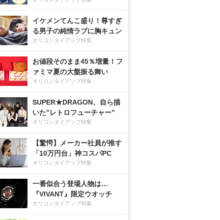
イケメンてんこ盛り！尊すぎ
る男子の純情ラブに胸キュン
オリコンタイアップ特集
お値段そのまま45％増量！フ
ァミマ夏の大盤振る舞い
オリコンタイアップ特集
SUPER★DRAGON、自ら描
いた”レトロフューチャー”
オリコンタイアップ特集
【驚愕】メーカー社員が推す
「10万円台」神コスパPC
オリコンタイアップ特集
一番似合う登場人物は…
『VIVANT』限定ウオッチ
オリコンタイアップ特集