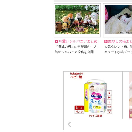
可愛いシルバニアまとめ
癒やしの猫ま
『鬼滅の刃』の再現ほか、人
人気タレント猫、
気のシルバニア投稿を公開
キュートな猫ズラ