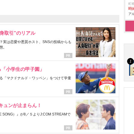
町椿
時給
アル
身取引”のリアル
？実は恋愛や悪質ホスト、SNSの投稿からも
態。
る「小学生の甲子園」
る「マクドナルド・ワッペン」をつけて学童
にキュンが止まらん！
ONG）』が8／５よりJ:COM STREAMで