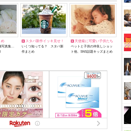
とめ
スタバ新作イッキ見せ！
天使級に可愛い子供たち
猫写真集…
いくつ知ってる？ スタバ新
ペットと子供の仲良しショッ
リ
作まとめ
ト他、SNS話題キッズまとめ