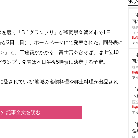
求
「
可
株
を競う「B-1グランプリ」が福岡県久留米市で1日
う
時給
告が2日（日）、ホームページにて発表された。同発表に
アル
ン」で、三連覇がかかる「富士宮やきそば」は上位10
「
可
グランプリ発表は本日午後5時頃に決定する予定。
株
時給
アル
に愛されている”地域の名物料理や郷土料理が出品され
「
ト
医
時給
記事全文を読む
アル
「
住
M