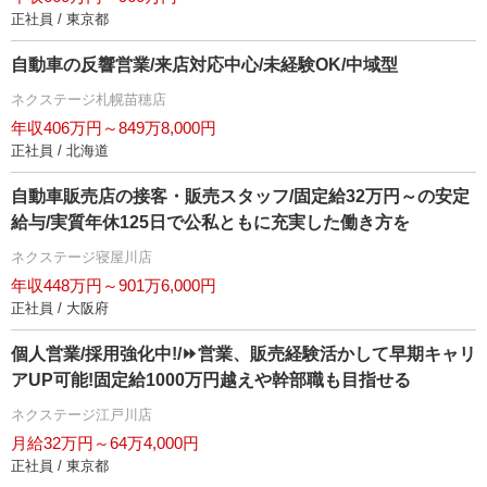
正社員 / 東京都
自動車の反響営業/来店対応中心/未経験OK/中域型
ネクステージ札幌苗穂店
年収406万円～849万8,000円
正社員 / 北海道
自動車販売店の接客・販売スタッフ/固定給32万円～の安定
給与/実質年休125日で公私ともに充実した働き方を
ネクステージ寝屋川店
年収448万円～901万6,000円
正社員 / 大阪府
個人営業/採用強化中!/⏩️営業、販売経験活かして早期キャリ
アUP可能!固定給1000万円越えや幹部職も目指せる
ネクステージ江戸川店
月給32万円～64万4,000円
正社員 / 東京都