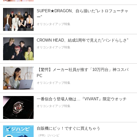
SUPER★DRAGON、自ら描いた”レトロフューチャ
ー”
オリコンタイアップ特集
CROWN HEAD、結成1周年で見えた”バンドらしさ”
オリコンタイアップ特集
【驚愕】メーカー社員が推す「10万円台」神コスパ
PC
オリコンタイアップ特集
一番似合う登場人物は…『VIVANT』限定ウオッチ
オリコンタイアップ特集
自販機にピッ！ですぐに買えちゃう
（PR）ジハンピ