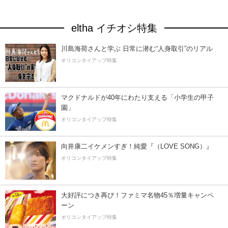
eltha イチオシ特集
川島海荷さんと学ぶ 日常に潜む“人身取引”のリアル
オリコンタイアップ特集
マクドナルドが40年にわたり支える「小学生の甲子
園」
オリコンタイアップ特集
向井康二イケメンすぎ！純愛『（LOVE SONG）』
オリコンタイアップ特集
大好評につき再び！ファミマ名物45％増量キャンペ
ーン
オリコンタイアップ特集