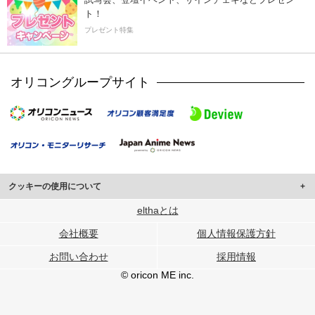
ト！
プレゼント特集
オリコングループサイト
クッキーの使用について
このサイトでは Cookie を使用して、ユーザーに合わせたコンテンツや広告の
elthaとは
表示、ソーシャル メディア機能の提供、広告の表示回数やクリック数の測定を
会社概要
個人情報保護方針
行っています。
また、ユーザーによるサイトの利用状況についても情報を収集し、ソーシャル
お問い合わせ
採用情報
メディアや広告配信、データ解析の各パートナーに提供しています。
各パートナーは、この情報とユーザーが各パートナーに提供した他の情報や、
© oricon ME inc.
ユーザーが各パートナーのサービスを使用したときに収集した他の情報を組み
合わせて使用することがあります。