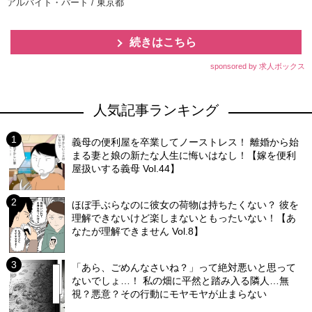
アルバイト・パート / 東京都
続きはこちら
sponsored by 求人ボックス
人気記事ランキング
義母の便利屋を卒業してノーストレス！ 離婚から始
まる妻と娘の新たな人生に悔いはなし！【嫁を便利
屋扱いする義母 Vol.44】
ほぼ手ぶらなのに彼女の荷物は持ちたくない？ 彼を
理解できないけど楽しまないともったいない！【あ
なたが理解できません Vol.8】
「あら、ごめんなさいね？」って絶対悪いと思って
ないでしょ…！ 私の畑に平然と踏み入る隣人…無
視？悪意？その行動にモヤモヤが止まらない