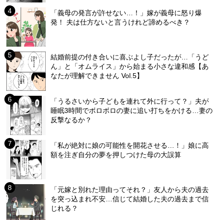
「義母の発言が許せない…！」嫁が義母に怒り爆
発！ 夫は仕方ないと言うけれど諦めるべき？
結婚前提の付き合いに喜ぶよし子だったが…「うど
ん」と「オムライス」から始まる小さな違和感【あ
なたが理解できません Vol.5】
「うるさいから子どもを連れて外に行って？」夫が
睡眠3時間でボロボロの妻に追い打ちをかける…妻の
反撃なるか？
「私が絶対に娘の可能性を開花させる…！」娘に高
額を注ぎ自分の夢を押しつけた母の大誤算
「元嫁と別れた理由ってそれ？」友人から夫の過去
を突っ込まれ不安…信じて結婚した夫の過去まで信
じれる？