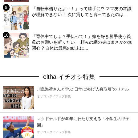
「自転車借りたよ～！」って勝手に!? ママ友の常識
が理解できない！ 次に貸してと言ってきたのは…
「育休中でしょ？手伝って！」嫁を好き勝手使う義
母のお願いを断りたい！ 頼みの綱の夫はまさかの無
関心!? 自体は最悪の結末に…
eltha イチオシ特集
川島海荷さんと学ぶ 日常に潜む“人身取引”のリアル
オリコンタイアップ特集
マクドナルドが40年にわたり支える「小学生の甲子
園」
オリコンタイアップ特集