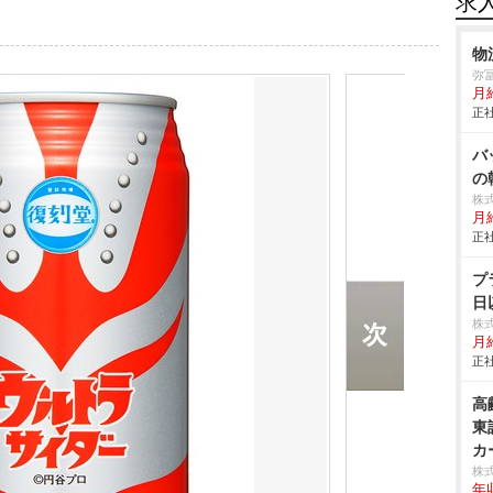
求
物
弥
月
正社
バ
の
株
月給
正社
プ
日
株
月給
正社
高
東
カ
株
年