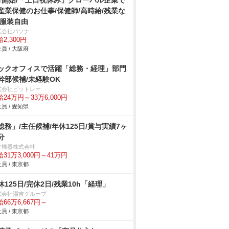
月開始/「土日祝休み」グローバル企業で
産業保健のお仕事/保健師/高時給/残業な
/服装自由
式会社パソナ
2,300円
員 / 大阪府
ックオフィスで活躍「総務・経理」部門
幹部候補/未経験OK
式会社ピットレー
24万円～33万6,000円
員 / 愛知県
総務」/主任候補/年休125日/賞与実績7ヶ
分
許機器株式会社
31万3,000円～41万円
員 / 東京都
休125日/完休2日/残業10h「経理」
式会社陽吉グループ
66万6,667円～
員 / 東京都