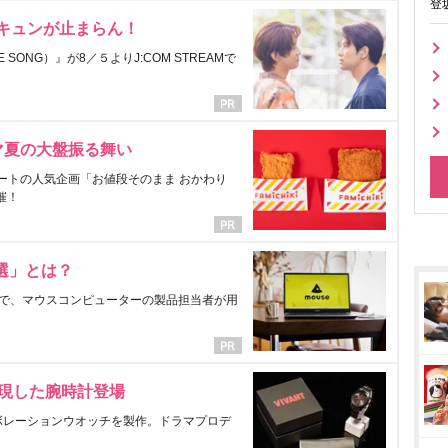
登
にキュンが止まらん！
ONG）』が8／５よりJ:COM STREAMで
マ夏の大盤振る舞い
ートの人気企画「お値段そのまま おかわり
催！
選」とは？
で、マウスコンピューターの製品担当者が用
表現した腕時計登場
ラボレーションウオッチを製作。ドラマプロデ