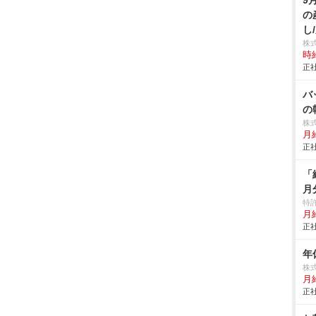
9
の
し
株
時給
正社
バ
の
株
月給
正社
「
月
特
月給
正社
年
株
月給
正社