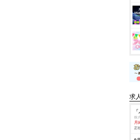
求
「
株
月
正社