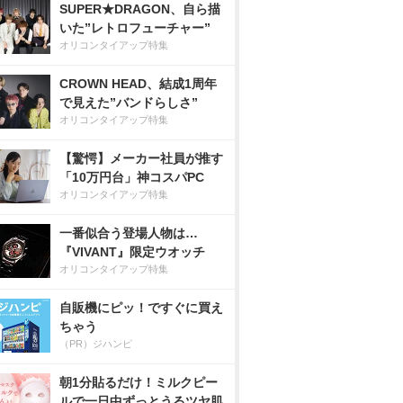
SUPER★DRAGON、自ら描
いた”レトロフューチャー”
オリコンタイアップ特集
CROWN HEAD、結成1周年
で見えた”バンドらしさ”
オリコンタイアップ特集
【驚愕】メーカー社員が推す
「10万円台」神コスパPC
オリコンタイアップ特集
一番似合う登場人物は…
『VIVANT』限定ウオッチ
オリコンタイアップ特集
自販機にピッ！ですぐに買え
ちゃう
（PR）ジハンピ
朝1分貼るだけ！ミルクピー
ルで一日中ずっとうるツヤ肌