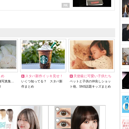
とめ
スタバ新作イッキ見せ！
天使級に可愛い子供たち
猫写真集…
いくつ知ってる？ スタバ新
ペットと子供の仲良しショッ
リ
作まとめ
ト他、SNS話題キッズまとめ