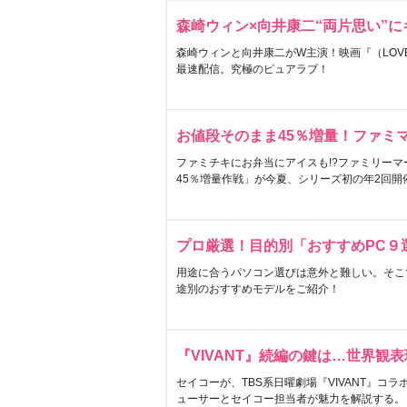
森崎ウィン×向井康二“両片思い”
森崎ウィンと向井康二がW主演！映画『（LOVE S
最速配信。究極のピュアラブ！
お値段そのまま45％増量！ファミ
ファミチキにお弁当にアイスも!?ファミリーマ
45％増量作戦」が今夏、シリーズ初の年2回開
プロ厳選！目的別「おすすめPC９
用途に合うパソコン選びは意外と難しい。そこ
途別のおすすめモデルをご紹介！
『VIVANT』続編の鍵は…世界観
セイコーが、TBS系日曜劇場『VIVANT』コ
ューサーとセイコー担当者が魅力を解説する。