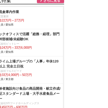
人特集
さらに見る
流倉庫内作業
冨営業所
給22万円～27万円
員 / 愛知県
ックオフィスで活躍「総務・経理」部門
幹部候補/未経験OK
式会社ピットレー
24万円～33万6,000円
員 / 愛知県
ライム上場グループの「人事」年休120
以上 完全土日祝
式会社フルスピード
33万4,000円～50万円
員 / 東京都
齢者施設向け食品の商品開発・献立作成/
証スタンダード上場・大手水産食品メー
ー
式会社STIフードホールディングス
収450万円～600万円