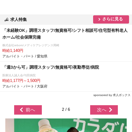
さらに見る
求人特集
「未経験OK」調理スタッフ/無資格可/シフト相談可/住宅型有料老人
ホーム/社会保障完備
株式会社reborn/メディケアレジデンス岡崎
時給1,140円
アルバイト・パート / 愛知県
「週3から可」調理スタッフ/無資格可/夜勤専従/病院
医療法人誠人会/与田病院
時給1,177円～1,500円
アルバイト・パート / 大阪府
sponsored by 求人ボックス
2 / 6
前へ
次へ