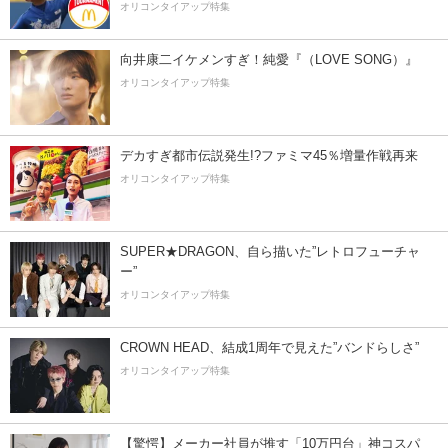
オリコンタイアップ特集
向井康二イケメンすぎ！純愛『（LOVE SONG）』
オリコンタイアップ特集
デカすぎ都市伝説発生!?ファミマ45％増量作戦再来
オリコンタイアップ特集
SUPER★DRAGON、自ら描いた”レトロフューチャ
ー”
オリコンタイアップ特集
CROWN HEAD、結成1周年で見えた”バンドらしさ”
オリコンタイアップ特集
【驚愕】メーカー社員が推す「10万円台」神コスパ