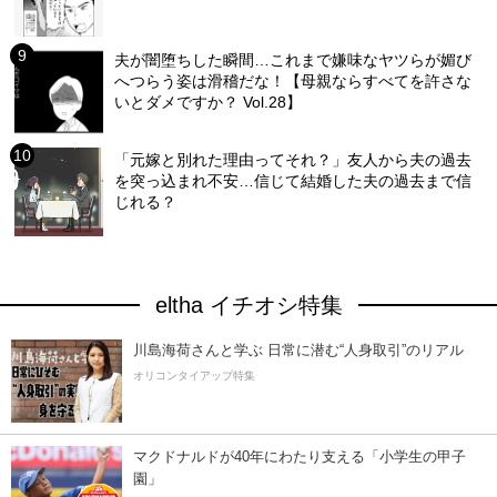
夫が闇堕ちした瞬間…これまで嫌味なヤツらが媚び
へつらう姿は滑稽だな！【母親ならすべてを許さな
いとダメですか？ Vol.28】
「元嫁と別れた理由ってそれ？」友人から夫の過去
を突っ込まれ不安…信じて結婚した夫の過去まで信
じれる？
eltha イチオシ特集
川島海荷さんと学ぶ 日常に潜む“人身取引”のリアル
オリコンタイアップ特集
マクドナルドが40年にわたり支える「小学生の甲子
園」