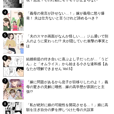
「義母の発言が許せない…！」嫁が義母に怒り爆
発！ 夫は仕方ないと言うけれど諦めるべき？
「夫のスマホ画面がなんか怪しい…」ジム通いで別
人のように変わった!? 夫が隠していた衝撃の事実と
は
結婚前提の付き合いに喜ぶよし子だったが…「うど
ん」と「オムライス」から始まる小さな違和感【あ
なたが理解できません Vol.5】
「嫁に問題があるから息子が目移りしたのよ！」義
母の驚きの見解に唖然…嫁の高学歴が原因だと主
張!?
「私が絶対に娘の可能性を開花させる…！」娘に高
額を注ぎ自分の夢を押しつけた母の大誤算