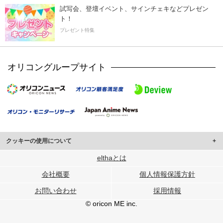
試写会、登壇イベント、サインチェキなどプレゼン
ト！
プレゼント特集
オリコングループサイト
クッキーの使用について
このサイトでは Cookie を使用して、ユーザーに合わせたコンテンツや広告の
elthaとは
表示、ソーシャル メディア機能の提供、広告の表示回数やクリック数の測定を
会社概要
個人情報保護方針
行っています。
また、ユーザーによるサイトの利用状況についても情報を収集し、ソーシャル
お問い合わせ
採用情報
メディアや広告配信、データ解析の各パートナーに提供しています。
各パートナーは、この情報とユーザーが各パートナーに提供した他の情報や、
© oricon ME inc.
ユーザーが各パートナーのサービスを使用したときに収集した他の情報を組み
合わせて使用することがあります。