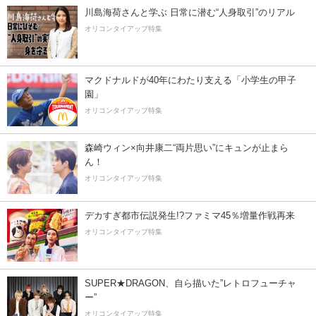
川島海荷さんと学ぶ 日常に潜む“人身取引”のリアル
オリコンタイアップ特集
マクドナルドが40年にわたり支える「小学生の甲子
園」
オリコンタイアップ特集
森崎ウィン×向井康二“両片思い”にキュンが止まら
ん！
オリコンタイアップ特集
デカすぎ都市伝説発生!?ファミマ45％増量作戦再来
オリコンタイアップ特集
SUPER★DRAGON、自ら描いた”レトロフューチャ
ー”
オリコンタイアップ特集