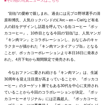
■その他の写真ニュースはこちら
“顔缶”の愛称で親しまれ、過去には元プロ野球選手の清
原和博氏、人気ロックバンドのL’Arc～en～Cielなど有名
人の顔をデザインし話題を呼んでいる缶コーヒー『ポッ
カコーヒー』。10作目となる今回の“顔缶”は、人気マンガ
『キン肉マン』とコラボレーションし、おなじみのキャ
ラクターが描かれた『キン肉マンタイアップ缶』となる
ことが、ポッカコーポレーションより本日16日に発表さ
れた。4月下旬から期間限定で発売される。
今なおファンに愛され続ける『キン肉マン』は、生誕
30周年を迎え注目度が高まっていることや、『ポッカコ
ーヒー』のターゲット層でもある30代を中心に支持され
ていることから今回のコラボレーションが決定。『ポッ
カコーヒーオリジナル』には正義超人、『ポッカコーヒ