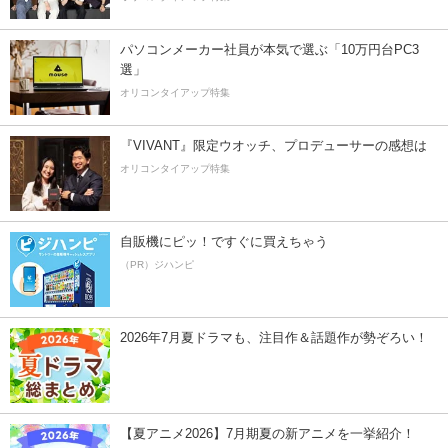
パソコンメーカー社員が本気で選ぶ「10万円台PC3
選」
オリコンタイアップ特集
『VIVANT』限定ウオッチ、プロデューサーの感想は
オリコンタイアップ特集
自販機にピッ！ですぐに買えちゃう
（PR）ジハンピ
2026年7月夏ドラマも、注目作＆話題作が勢ぞろい！
【夏アニメ2026】7月期夏の新アニメを一挙紹介！