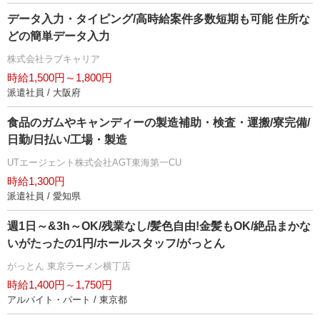
データ入力・タイピング/高時給案件多数短期も可能 住所な
どの簡単データ入力
株式会社ラブキャリア
時給1,500円～1,800円
派遣社員 / 大阪府
食品のガムやキャンディーの製造補助・検査・運搬/寮完備/
日勤/日払い/工場・製造
UTエージェント株式会社AGT東海第一CU
時給1,300円
派遣社員 / 愛知県
週1日～&3h～OK/残業なし/髪色自由!金髪もOK/絶品まかな
いがたったの1円/ホールスタッフ/がっとん
がっとん 東京ラーメン横丁店
時給1,400円～1,750円
アルバイト・パート / 東京都