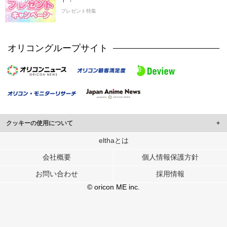
プレゼント特集
オリコングループサイト
クッキーの使用について
このサイトでは Cookie を使用して、ユーザーに合わせたコンテンツや広告の
elthaとは
表示、ソーシャル メディア機能の提供、広告の表示回数やクリック数の測定を
会社概要
個人情報保護方針
行っています。
また、ユーザーによるサイトの利用状況についても情報を収集し、ソーシャル
お問い合わせ
採用情報
メディアや広告配信、データ解析の各パートナーに提供しています。
各パートナーは、この情報とユーザーが各パートナーに提供した他の情報や、
© oricon ME inc.
ユーザーが各パートナーのサービスを使用したときに収集した他の情報を組み
合わせて使用することがあります。