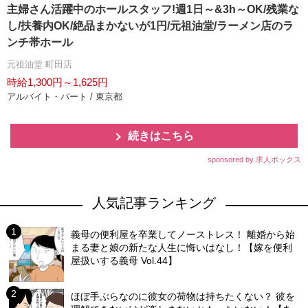
主婦さん活躍中のホールスタッフ!週1日～&3h～OK/残業な
し/扶養内OK/絶品まかないが1円/元祖油堂/ラーメン店のラ
ンチ帯ホール
元祖油堂 町田店
時給1,300円～1,625円
アルバイト・パート / 東京都
続きはこちら
sponsored by 求人ボックス
人気記事ランキング
義母の便利屋を卒業してノーストレス！ 離婚から始
まる妻と娘の新たな人生に悔いはなし！【嫁を便利
屋扱いする義母 Vol.44】
ほぼ手ぶらなのに彼女の荷物は持ちたくない？ 彼を