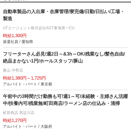
自動車製品の入出庫・在庫管理/寮完備/日勤/日払い/工場・
製造
UTエージェント株式会社AGT東海第一CU
時給1,300円
派遣社員 / 愛知県
フリーターさん必見!週2日～&3h～OK/残業なし/髪色自由/
絶品まかない1円/ホールスタッフ/豚山
豚山 中野店
時給1,380円～1,725円
アルバイト・パート / 東京都
午前中の3時間だけ勤務も可!週1～可/未経験・主婦さん活躍
中/扶養内可/残業無/町田商店/ラーメン店の仕込み・清掃
町田商店 西淀川店
時給1,270円
アルバイト・パート / 大阪府