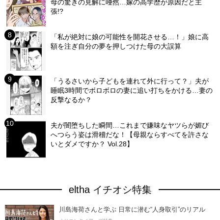
母の驚きの見解に唖然…嫁の高学歴が原因だと主
張!?
「私が絶対に娘の可能性を開花させる…！」娘に高
額を注ぎ自分の夢を押しつけた母の大誤算
「うるさいから子どもを連れて外に行って？」夫が
睡眠3時間でボロボロの妻に追い打ちをかける…妻の
反撃なるか？
夫が闇堕ちした瞬間…これまで嫌味なヤツらが媚び
へつらう姿は滑稽だな！【母親ならすべてを許さな
いとダメですか？ Vol.28】
eltha イチオシ特集
川島海荷さんと学ぶ 日常に潜む“人身取引”のリアル