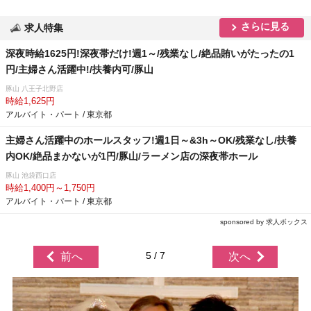
さらに見る
求人特集
深夜時給1625円!深夜帯だけ!週1～/残業なし/絶品賄いがたったの1
円/主婦さん活躍中!/扶養内可/豚山
豚山 八王子北野店
時給1,625円
アルバイト・パート / 東京都
主婦さん活躍中のホールスタッフ!週1日～&3h～OK/残業なし/扶養
内OK/絶品まかないが1円/豚山/ラーメン店の深夜帯ホール
豚山 池袋西口店
時給1,400円～1,750円
アルバイト・パート / 東京都
sponsored by 求人ボックス
5 / 7
前へ
次へ