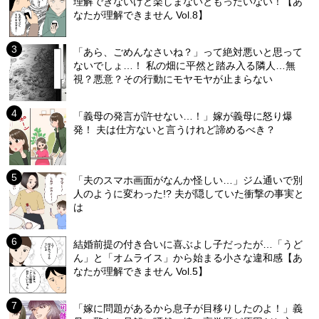
理解できないけど楽しまないともったいない！【あ
なたが理解できません Vol.8】
「あら、ごめんなさいね？」って絶対悪いと思って
ないでしょ…！ 私の畑に平然と踏み入る隣人…無
視？悪意？その行動にモヤモヤが止まらない
「義母の発言が許せない…！」嫁が義母に怒り爆
発！ 夫は仕方ないと言うけれど諦めるべき？
「夫のスマホ画面がなんか怪しい…」ジム通いで別
人のように変わった!? 夫が隠していた衝撃の事実と
は
結婚前提の付き合いに喜ぶよし子だったが…「うど
ん」と「オムライス」から始まる小さな違和感【あ
なたが理解できません Vol.5】
「嫁に問題があるから息子が目移りしたのよ！」義