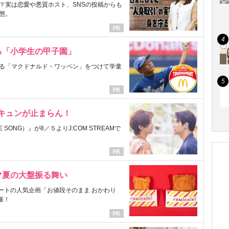
？実は恋愛や悪質ホスト、SNSの投稿からも
態。
る「小学生の甲子園」
る「マクドナルド・ワッペン」をつけて学童
にキュンが止まらん！
ONG）』が8／５よりJ:COM STREAMで
マ夏の大盤振る舞い
ートの人気企画「お値段そのまま おかわり
催！