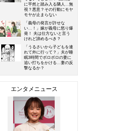
に平然と踏み入る隣人…無
視？悪意？その行動にモヤ
モヤが止まらない
「義母の発言が許せな
い…！」嫁が義母に怒り爆
発！ 夫は仕方ないと言う
けれど諦めるべき？
「うるさいから子どもを連
れて外に行って？」夫が睡
眠3時間でボロボロの妻に
追い打ちをかける…妻の反
撃なるか？
エンタメニュース