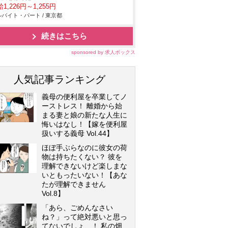
1,226円～1,255円
バイト・パート / 東京都
続きはこちら
sponsored by 求人ボックス
人気記事ランキング
義母の便利屋を卒業してノ
ーストレス！ 離婚から始
まる妻と娘の新たな人生に
悔いはなし！【嫁を便利屋
扱いする義母 Vol.44】
ほぼ手ぶらなのに彼女の荷
物は持ちたくない？ 彼を
理解できないけど楽しまな
いともったいない！【あな
たが理解できません
Vol.8】
「あら、ごめんなさい
ね？」って絶対悪いと思っ
てないでしょ…！ 私の畑