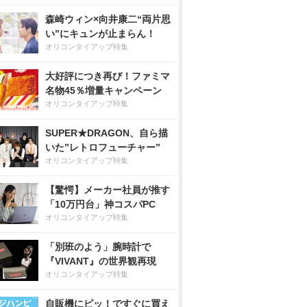
森崎ウィン×向井康二“両片思
い”にキュンが止まらん！
オリコンタイアップ特集
大好評につき再び！ファミマ
名物45％増量キャンペーン
オリコンタイアップ特集
SUPER★DRAGON、自ら描
いた”レトロフューチャー”
オリコンタイアップ特集
【驚愕】メーカー社員が推す
「10万円台」神コスパPC
オリコンタイアップ特集
「別班のよう」腕時計で
『VIVANT』の世界観再現
オリコンタイアップ特集
自販機にピッ！ですぐに買え