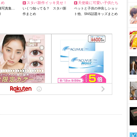
とめ
スタバ新作イッキ見せ！
天使級に可愛い子供たち
猫写真集…
いくつ知ってる？ スタバ新
ペットと子供の仲良しショッ
リ
作まとめ
ト他、SNS話題キッズまとめ