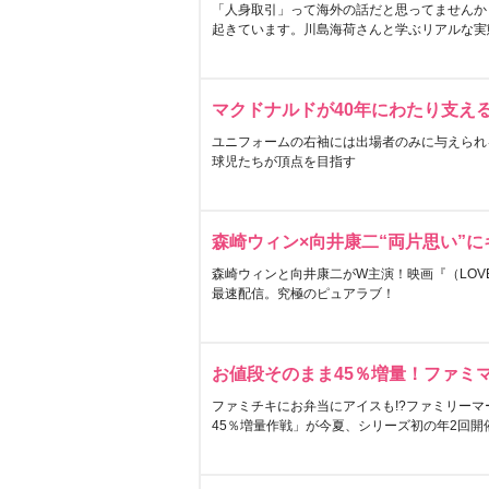
「人身取引」って海外の話だと思ってませんか
起きています。川島海荷さんと学ぶリアルな実
マクドナルドが40年にわたり支え
ユニフォームの右袖には出場者のみに与えられ
球児たちが頂点を目指す
森崎ウィン×向井康二“両片思い”
森崎ウィンと向井康二がW主演！映画『（LOVE S
最速配信。究極のピュアラブ！
お値段そのまま45％増量！ファミ
ファミチキにお弁当にアイスも!?ファミリーマ
45％増量作戦」が今夏、シリーズ初の年2回開