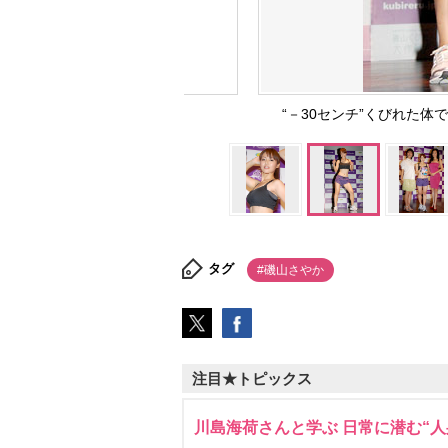
“－30センチ”くびれた体で
タグ
#磯山さやか
注目★トピックス
川島海荷さんと学ぶ 日常に潜む“人