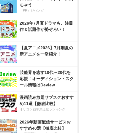
ちゃう
（PR）ジハンピ
2026年7月夏ドラマも、注目
作＆話題作が勢ぞろい！
【夏アニメ2026】7月期夏の
新アニメを一挙紹介！
芸能界を志す10代～20代を
応援！オーディション・スク
ール情報はDeview
漫画読み放題サブスクおすす
め11選【徹底比較】
オリコン顧客満足度ランキング
2026年動画配信サービスお
すすめ40選【徹底比較】