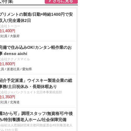
人特集
さらに見る
プリメントの製造/日勤×時給1400円で安
収入!完全週休2日
式会社トーコー
1,400円
社員 / 大阪府
完備で住み込みOK!カンタン軽作業のお
 denso aichi
式会社テクノスマイル
1,800円
員 / 派遣社員 / 愛知県
紹介予定派遣」ウイスキー製造企業の総
事務/土日祝休み・長期休暇あり
式会社ジャパンクリエイト北日本事業統括部
1,350円
社員 / 北海道
週3から可」調理スタッフ/無資格可/午後
み/特別養護老人ホーム/社会保障完備
会福祉法人恩賜財団東京都同胞援護会/特別養護老人
ーム ひかり苑