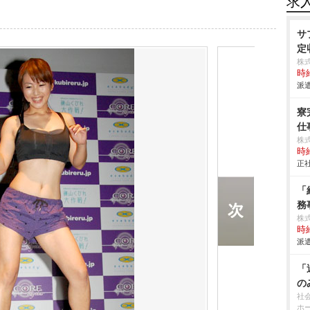
求
サ
定
株
時給
派遣
寮
仕事
株
時給
正社
「
務
株
時給
派遣
「
の
社
ホ