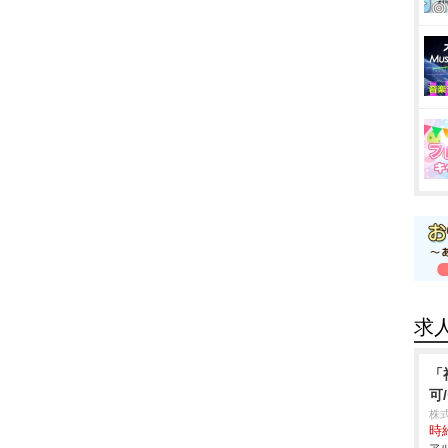
求
「
可
株
時給