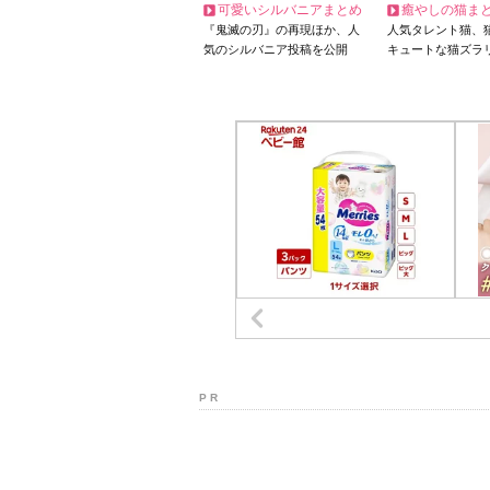
可愛いシルバニアまとめ
癒やしの猫ま
『鬼滅の刃』の再現ほか、人
人気タレント猫、
気のシルバニア投稿を公開
キュートな猫ズラ
P R