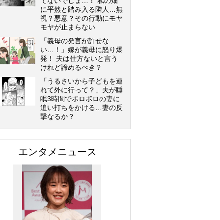
てないでしょ…！ 私の畑
に平然と踏み入る隣人…無
視？悪意？その行動にモヤ
モヤが止まらない
「義母の発言が許せな
い…！」嫁が義母に怒り爆
発！ 夫は仕方ないと言う
けれど諦めるべき？
「うるさいから子どもを連
れて外に行って？」夫が睡
眠3時間でボロボロの妻に
追い打ちをかける…妻の反
撃なるか？
エンタメニュース