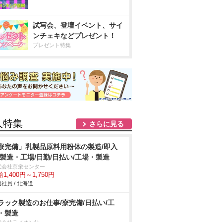
試写会、登壇イベント、サイ
ンチェキなどプレゼント！
プレゼント特集
人特集
さらに見る
寮完備」乳製品原料用粉体の製造/即入
/製造・工場/日勤/日払い/工場・製造
式会社京栄センター
1,400円～1,750円
社員 / 北海道
ラック製造のお仕事/寮完備/日払い/工
・製造