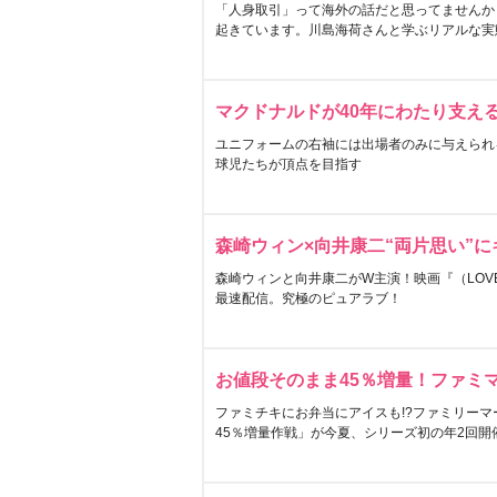
「人身取引」って海外の話だと思ってませんか
起きています。川島海荷さんと学ぶリアルな実
マクドナルドが40年にわたり支え
ユニフォームの右袖には出場者のみに与えられ
球児たちが頂点を目指す
森崎ウィン×向井康二“両片思い”
森崎ウィンと向井康二がW主演！映画『（LOVE S
最速配信。究極のピュアラブ！
お値段そのまま45％増量！ファミ
ファミチキにお弁当にアイスも!?ファミリーマ
45％増量作戦」が今夏、シリーズ初の年2回開