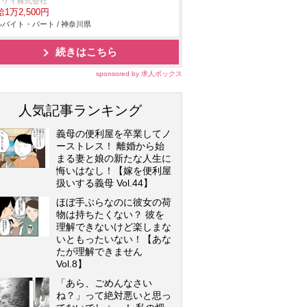
イケイ株式会社
1万2,500円
バイト・パート / 神奈川県
続きはこちら
sponsored by 求人ボックス
人気記事ランキング
義母の便利屋を卒業してノ
ーストレス！ 離婚から始
まる妻と娘の新たな人生に
悔いはなし！【嫁を便利屋
扱いする義母 Vol.44】
ほぼ手ぶらなのに彼女の荷
物は持ちたくない？ 彼を
理解できないけど楽しまな
いともったいない！【あな
たが理解できません
Vol.8】
「あら、ごめんなさい
ね？」って絶対悪いと思っ