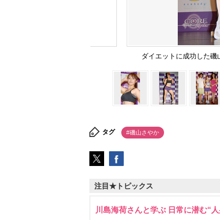
ダイエットに成功した磯山さ
タグ
#磯山さやか
注目★トピックス
川島海荷さんと学ぶ 日常に潜む“人