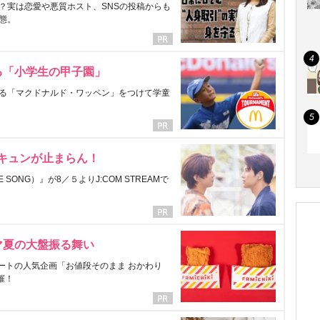
？実は恋愛や悪質ホスト、SNSの投稿からも
態。
る「小学生の甲子園」
る「マクドナルド・ワッペン」をつけて学童
にキュンが止まらん！
ONG）』が8／５よりJ:COM STREAMで
マ夏の大盤振る舞い
ートの人気企画「お値段そのまま おかわり
催！