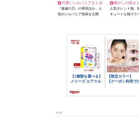
可愛いシルバニアまとめ
癒やしの猫ま
『鬼滅の刃』の再現ほか、人
人気タレント猫、
気のシルバニア投稿を公開
キュートな猫ズラ
P R