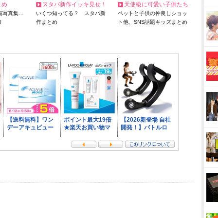
とめ
スタバ新作イッキ見せ！
天使級に可愛い子供たち
猫写真集…
いくつ知ってる？ スタバ新
ペットと子供の仲良しショッ
リ
作まとめ
ト他、SNS話題キッズまとめ