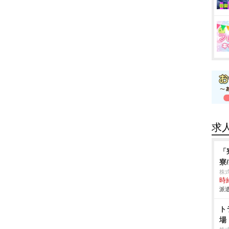
求
「
寮
株
時給
派遣
ト
場