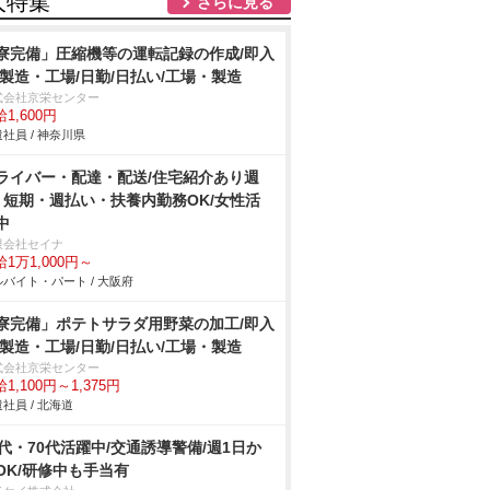
人特集
さらに見る
寮完備」圧縮機等の運転記録の作成/即入
/製造・工場/日勤/日払い/工場・製造
式会社京栄センター
1,600円
社員 / 神奈川県
ライバー・配達・配送/住宅紹介あり週
・短期・週払い・扶養内勤務OK/女性活
中
限会社セイナ
1万1,000円～
バイト・パート / 大阪府
寮完備」ポテトサラダ用野菜の加工/即入
/製造・工場/日勤/日払い/工場・製造
式会社京栄センター
1,100円～1,375円
社員 / 北海道
0代・70代活躍中/交通誘導警備/週1日か
OK/研修中も手当有