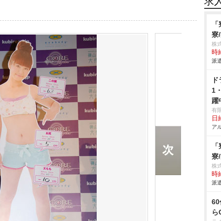
求
「
寮
株
時給
派遣
ド
1
躍
有
日給
アル
「
寮
株
時給
派遣
6
ら