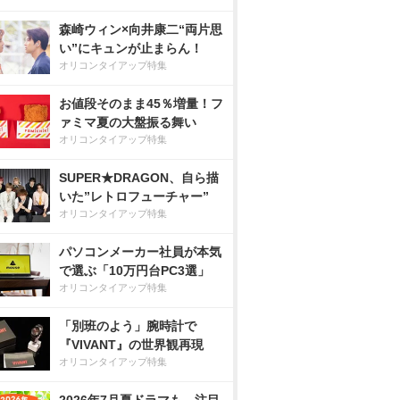
森崎ウィン×向井康二“両片思
い”にキュンが止まらん！
オリコンタイアップ特集
お値段そのまま45％増量！フ
ァミマ夏の大盤振る舞い
オリコンタイアップ特集
SUPER★DRAGON、自ら描
いた”レトロフューチャー”
オリコンタイアップ特集
パソコンメーカー社員が本気
で選ぶ「10万円台PC3選」
オリコンタイアップ特集
「別班のよう」腕時計で
『VIVANT』の世界観再現
オリコンタイアップ特集