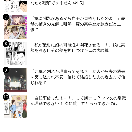
なたが理解できません Vol.5】
「嫁に問題があるから息子が目移りしたのよ！」義
母の驚きの見解に唖然…嫁の高学歴が原因だと主
張!?
「私が絶対に娘の可能性を開花させる…！」娘に高
額を注ぎ自分の夢を押しつけた母の大誤算
「元嫁と別れた理由ってそれ？」友人から夫の過去
を突っ込まれ不安…信じて結婚した夫の過去まで信
じれる？
「自転車借りたよ～！」って勝手に!? ママ友の常識
が理解できない！ 次に貸してと言ってきたのは…