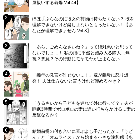
屋扱いする義母 Vol.44】
ほぼ手ぶらなのに彼女の荷物は持ちたくない？ 彼を
理解できないけど楽しまないともったいない！【あ
なたが理解できません Vol.8】
「あら、ごめんなさいね？」って絶対悪いと思って
ないでしょ…！ 私の畑に平然と踏み入る隣人…無
視？悪意？その行動にモヤモヤが止まらない
「義母の発言が許せない…！」嫁が義母に怒り爆
発！ 夫は仕方ないと言うけれど諦めるべき？
「うるさいから子どもを連れて外に行って？」夫が
睡眠3時間でボロボロの妻に追い打ちをかける…妻の
反撃なるか？
結婚前提の付き合いに喜ぶよし子だったが…「うど
ん」と「オムライス」から始まる小さな違和感【あ