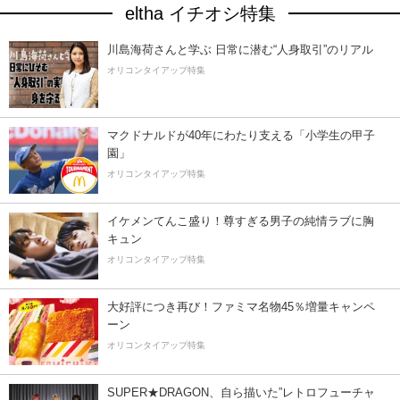
eltha イチオシ特集
川島海荷さんと学ぶ 日常に潜む“人身取引”のリアル
オリコンタイアップ特集
マクドナルドが40年にわたり支える「小学生の甲子
園」
オリコンタイアップ特集
イケメンてんこ盛り！尊すぎる男子の純情ラブに胸
キュン
オリコンタイアップ特集
大好評につき再び！ファミマ名物45％増量キャンペ
ーン
オリコンタイアップ特集
SUPER★DRAGON、自ら描いた”レトロフューチャ