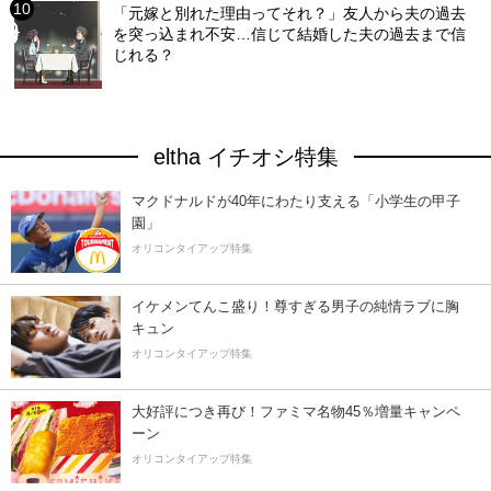
「元嫁と別れた理由ってそれ？」友人から夫の過去
を突っ込まれ不安…信じて結婚した夫の過去まで信
じれる？
eltha イチオシ特集
マクドナルドが40年にわたり支える「小学生の甲子
園」
オリコンタイアップ特集
イケメンてんこ盛り！尊すぎる男子の純情ラブに胸
キュン
オリコンタイアップ特集
大好評につき再び！ファミマ名物45％増量キャンペ
ーン
オリコンタイアップ特集