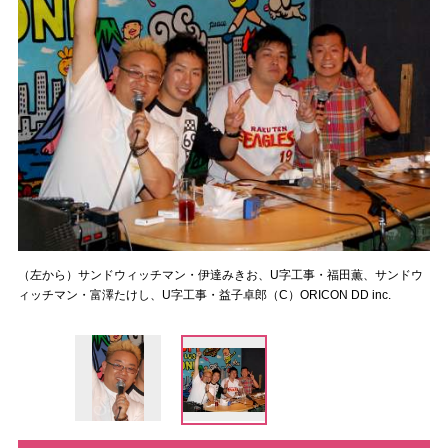
（左から）サンドウィッチマン・伊達みきお、U字工事・福田薫、サンドウ
ィッチマン・富澤たけし、U字工事・益子卓郎（C）ORICON DD inc.