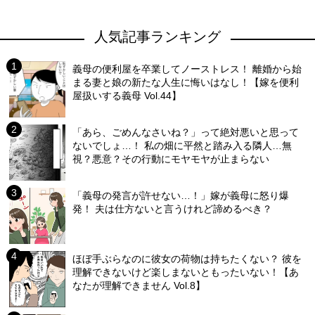
人気記事ランキング
義母の便利屋を卒業してノーストレス！ 離婚から始
まる妻と娘の新たな人生に悔いはなし！【嫁を便利
屋扱いする義母 Vol.44】
「あら、ごめんなさいね？」って絶対悪いと思って
ないでしょ…！ 私の畑に平然と踏み入る隣人…無
視？悪意？その行動にモヤモヤが止まらない
「義母の発言が許せない…！」嫁が義母に怒り爆
発！ 夫は仕方ないと言うけれど諦めるべき？
ほぼ手ぶらなのに彼女の荷物は持ちたくない？ 彼を
理解できないけど楽しまないともったいない！【あ
なたが理解できません Vol.8】