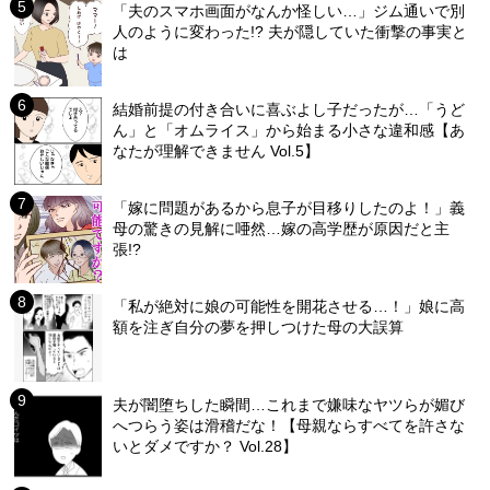
「夫のスマホ画面がなんか怪しい…」ジム通いで別
人のように変わった!? 夫が隠していた衝撃の事実と
は
結婚前提の付き合いに喜ぶよし子だったが…「うど
ん」と「オムライス」から始まる小さな違和感【あ
なたが理解できません Vol.5】
「嫁に問題があるから息子が目移りしたのよ！」義
母の驚きの見解に唖然…嫁の高学歴が原因だと主
張!?
「私が絶対に娘の可能性を開花させる…！」娘に高
額を注ぎ自分の夢を押しつけた母の大誤算
夫が闇堕ちした瞬間…これまで嫌味なヤツらが媚び
へつらう姿は滑稽だな！【母親ならすべてを許さな
いとダメですか？ Vol.28】