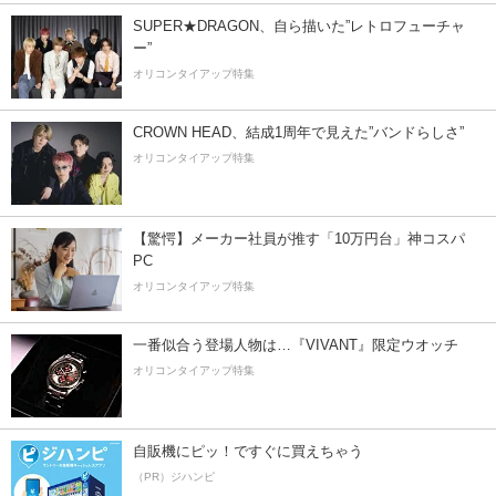
SUPER★DRAGON、自ら描いた”レトロフューチャ
ー”
オリコンタイアップ特集
CROWN HEAD、結成1周年で見えた”バンドらしさ”
オリコンタイアップ特集
【驚愕】メーカー社員が推す「10万円台」神コスパ
PC
オリコンタイアップ特集
一番似合う登場人物は…『VIVANT』限定ウオッチ
オリコンタイアップ特集
自販機にピッ！ですぐに買えちゃう
（PR）ジハンピ