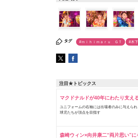
タグ
#ｍｉｈｉｍａｒｕ ＧＴ
#木
注目★トピックス
マクドナルドが40年にわたり支え
ユニフォームの右袖には出場者のみに与えられ
球児たちが頂点を目指す
森崎ウィン×向井康二“両片思い”