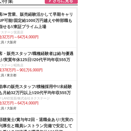
人特集
さらに見る
客/⏩️営業、販売経験活かして早期キャリ
UP可能!固定給1000万円越えや幹部職も
指せる!/東証プライム上場
クステージ箕面店
32万円～64万4,000円
員 / 大阪府
客・販売スタッフ/職種経験者は給与優遇
り/実質年休125日!/20代平均年収555万
クステージ昭島店
378万円～901万6,000円
員 / 東京都
動車の販売スタッフ/積極採用中!/未経験
も月給32万円以上!/20代平均年収555万
V LAND箕面/株式会社ネクステージ
32万円～64万4,000円
員 / 大阪府
語聴覚士/賞与年2回・退職金あり!充実の
利厚生と職員レストラン完備で安定して