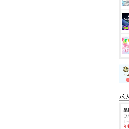
求
業
フ
ジ
年収