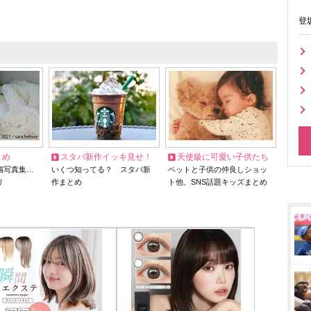
登
とめ
スタバ新作イッキ見せ！
天使級に可愛い子供たち
猫写真集…
いくつ知ってる？ スタバ新
ペットと子供の仲良しショッ
リ
作まとめ
ト他、SNS話題キッズまとめ