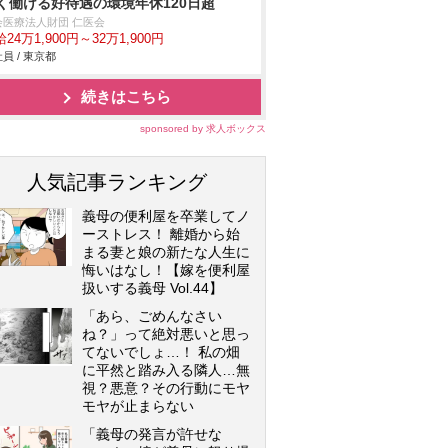
く働ける好待遇の環境年休120日超
会医療法人財団 仁医会
24万1,900円～32万1,900円
員 / 東京都
続きはこちら
sponsored by 求人ボックス
人気記事ランキング
義母の便利屋を卒業してノ
ーストレス！ 離婚から始
まる妻と娘の新たな人生に
悔いはなし！【嫁を便利屋
扱いする義母 Vol.44】
「あら、ごめんなさい
ね？」って絶対悪いと思っ
てないでしょ…！ 私の畑
に平然と踏み入る隣人…無
視？悪意？その行動にモヤ
モヤが止まらない
「義母の発言が許せな