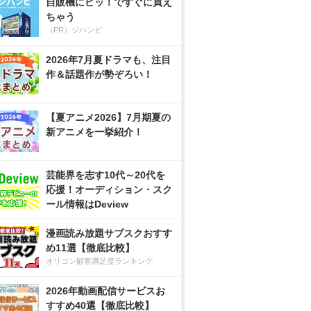
自販機にピッ！ですぐに買え
ちゃう
（PR）ジハンピ
2026年7月夏ドラマも、注目
作＆話題作が勢ぞろい！
【夏アニメ2026】7月期夏の
新アニメを一挙紹介！
芸能界を志す10代～20代を
応援！オーディション・スク
ール情報はDeview
漫画読み放題サブスクおすす
め11選【徹底比較】
オリコン顧客満足度ランキング
2026年動画配信サービスお
すすめ40選【徹底比較】