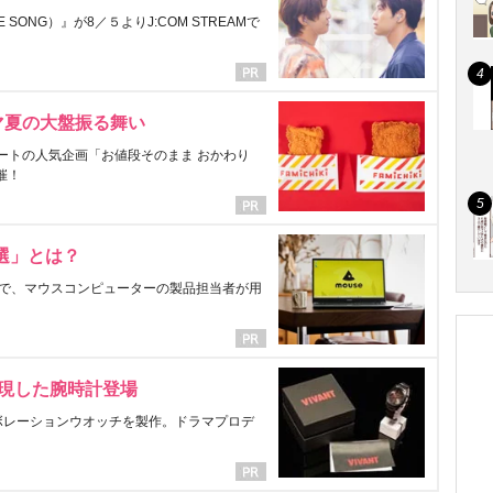
ONG）』が8／５よりJ:COM STREAMで
マ夏の大盤振る舞い
ートの人気企画「お値段そのまま おかわり
催！
選」とは？
で、マウスコンピューターの製品担当者が用
表現した腕時計登場
ラボレーションウオッチを製作。ドラマプロデ