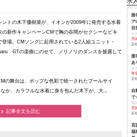
求
接
ア
ントの木下優樹菜が、イオンが2009年に発売する水着
目
衣の新作キャンペーンCMで胸の谷間がセクシーなビキ
ネ
月給
で登場。CMソングに起用されている2人組ユニット・
正社
himaru GTの楽曲にのせて、ノリノリのダンスを披露して
接
。
あ
ネ
年収
正社
Mの舞台は、ポップな色彩で統一されたプールサイ
催するなか、カラフルな水着に身を包んだ木下が、大...
自
で
SU
月給
記事全文を読む
正社
言
福