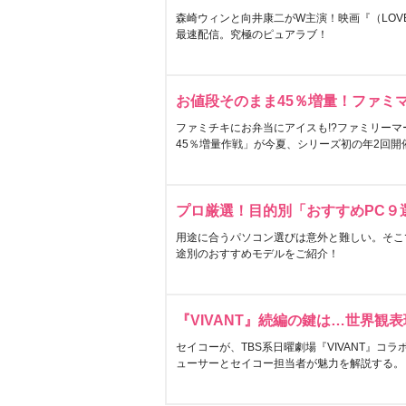
森崎ウィンと向井康二がW主演！映画『（LOVE S
最速配信。究極のピュアラブ！
お値段そのまま45％増量！ファミ
ファミチキにお弁当にアイスも!?ファミリーマ
45％増量作戦」が今夏、シリーズ初の年2回開
プロ厳選！目的別「おすすめPC９
用途に合うパソコン選びは意外と難しい。そこ
途別のおすすめモデルをご紹介！
『VIVANT』続編の鍵は…世界観
セイコーが、TBS系日曜劇場『VIVANT』コ
ューサーとセイコー担当者が魅力を解説する。