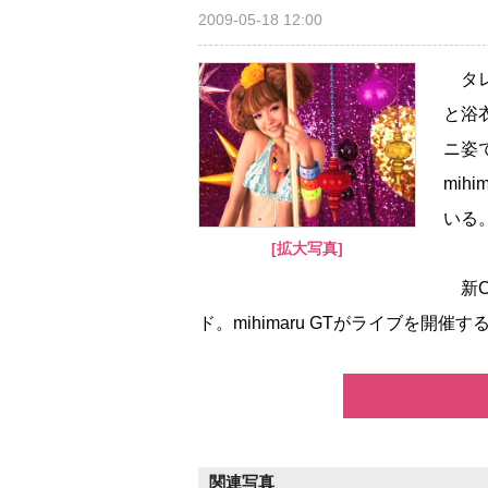
2009-05-18 12:00
タレ
と浴
ニ姿
mi
いる
[拡大写真]
新C
ド。mihimaru GTがライブを開
関連写真