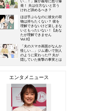
い…！」嫁が義母に怒り爆
発！ 夫は仕方ないと言う
けれど諦めるべき？
ほぼ手ぶらなのに彼女の荷
物は持ちたくない？ 彼を
理解できないけど楽しまな
いともったいない！【あな
たが理解できません
Vol.8】
「夫のスマホ画面がなんか
怪しい…」ジム通いで別人
のように変わった!? 夫が
隠していた衝撃の事実とは
エンタメニュース