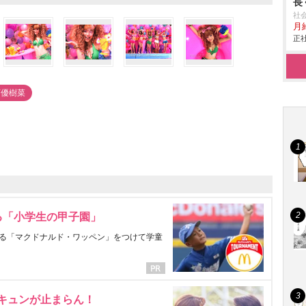
長
社
月給
正社
下優樹菜
る「小学生の甲子園」
る「マクドナルド・ワッペン」をつけて学童
にキュンが止まらん！