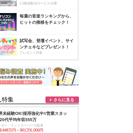
CS動画配信サービス20選
毎週の音楽ランキングから、
ヒットの推移をチェック！
試写会、登壇イベント、サイ
ンチェキなどプレゼント！
プレゼント特集
人特集
さらに見る
界未経験OK!採用強化中!/営業スタッ
/20代平均年収555万
ャガー・ランドローバー大阪東
448万円～901万6,000円