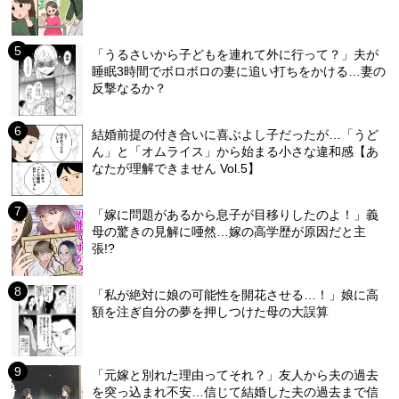
「うるさいから子どもを連れて外に行って？」夫が
睡眠3時間でボロボロの妻に追い打ちをかける…妻の
反撃なるか？
結婚前提の付き合いに喜ぶよし子だったが…「うど
ん」と「オムライス」から始まる小さな違和感【あ
なたが理解できません Vol.5】
「嫁に問題があるから息子が目移りしたのよ！」義
母の驚きの見解に唖然…嫁の高学歴が原因だと主
張!?
「私が絶対に娘の可能性を開花させる…！」娘に高
額を注ぎ自分の夢を押しつけた母の大誤算
「元嫁と別れた理由ってそれ？」友人から夫の過去
を突っ込まれ不安…信じて結婚した夫の過去まで信