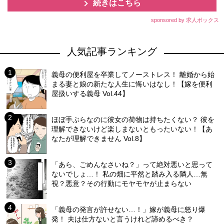
続きはこちら
sponsored by 求人ボックス
人気記事ランキング
義母の便利屋を卒業してノーストレス！ 離婚から始
まる妻と娘の新たな人生に悔いはなし！【嫁を便利
屋扱いする義母 Vol.44】
ほぼ手ぶらなのに彼女の荷物は持ちたくない？ 彼を
理解できないけど楽しまないともったいない！【あ
なたが理解できません Vol.8】
「あら、ごめんなさいね？」って絶対悪いと思って
ないでしょ…！ 私の畑に平然と踏み入る隣人…無
視？悪意？その行動にモヤモヤが止まらない
「義母の発言が許せない…！」嫁が義母に怒り爆
発！ 夫は仕方ないと言うけれど諦めるべき？