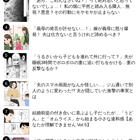
「あら、ごめんなさいね？」って絶対悪いと思って
ないでしょ…！ 私の畑に平然と踏み入る隣人…無
視？悪意？その行動にモヤモヤが止まらない
「義母の発言が許せない…！」嫁が義母に怒り爆
発！ 夫は仕方ないと言うけれど諦めるべき？
「うるさいから子どもを連れて外に行って？」夫が
睡眠3時間でボロボロの妻に追い打ちをかける…妻の
反撃なるか？
「夫のスマホ画面がなんか怪しい…」ジム通いで別
人のように変わった!? 夫が隠していた衝撃の事実と
は
結婚前提の付き合いに喜ぶよし子だったが…「うど
ん」と「オムライス」から始まる小さな違和感【あ
なたが理解できません Vol.5】