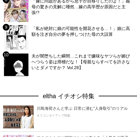
「嫁に問題があるから息子が目移りしたのよ！」義
母の驚きの見解に唖然…嫁の高学歴が原因だと主
張!?
「私が絶対に娘の可能性を開花させる…！」娘に高
額を注ぎ自分の夢を押しつけた母の大誤算
夫が闇堕ちした瞬間…これまで嫌味なヤツらが媚び
へつらう姿は滑稽だな！【母親ならすべてを許さな
いとダメですか？ Vol.28】
eltha イチオシ特集
川島海荷さんと学ぶ 日常に潜む“人身取引”のリアル
オリコンタイアップ特集