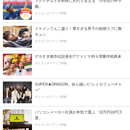
マクドナルドが40年にわたり支える「小学生の甲子
園」
オリコンタイアップ特集
イケメンてんこ盛り！尊すぎる男子の純情ラブに胸
キュン
オリコンタイアップ特集
デカすぎ都市伝説発生!?ファミマ45％増量作戦再来
オリコンタイアップ特集
SUPER★DRAGON、自ら描いた”レトロフューチャ
ー”
オリコンタイアップ特集
パソコンメーカー社員が本気で選ぶ「10万円台PC3
選」
オリコンタイアップ特集