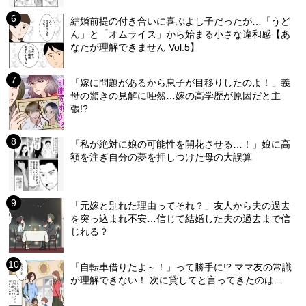
結婚前提の付き合いに喜ぶよし子だったが…「うど
ん」と「オムライス」から始まる小さな違和感【あ
なたが理解できません Vol.5】
「嫁に問題があるから息子が目移りしたのよ！」義
母の驚きの見解に唖然…嫁の高学歴が原因だと主
張!?
「私が絶対に娘の可能性を開花させる…！」娘に高
額を注ぎ自分の夢を押しつけた母の大誤算
「元嫁と別れた理由ってそれ？」友人から夫の過去
を突っ込まれ不安…信じて結婚した夫の過去まで信
じれる？
「自転車借りたよ～！」って勝手に!? ママ友の常識
が理解できない！ 次に貸してと言ってきたのは…