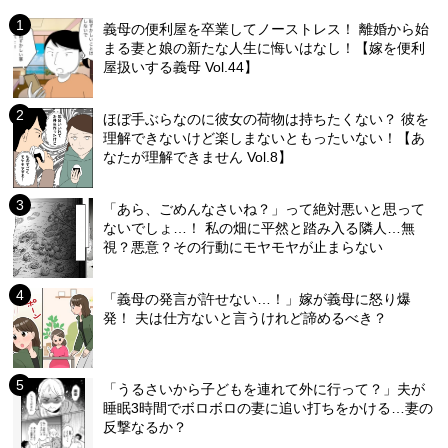
義母の便利屋を卒業してノーストレス！ 離婚から始
まる妻と娘の新たな人生に悔いはなし！【嫁を便利
屋扱いする義母 Vol.44】
ほぼ手ぶらなのに彼女の荷物は持ちたくない？ 彼を
理解できないけど楽しまないともったいない！【あ
なたが理解できません Vol.8】
「あら、ごめんなさいね？」って絶対悪いと思って
ないでしょ…！ 私の畑に平然と踏み入る隣人…無
視？悪意？その行動にモヤモヤが止まらない
「義母の発言が許せない…！」嫁が義母に怒り爆
発！ 夫は仕方ないと言うけれど諦めるべき？
「うるさいから子どもを連れて外に行って？」夫が
睡眠3時間でボロボロの妻に追い打ちをかける…妻の
反撃なるか？