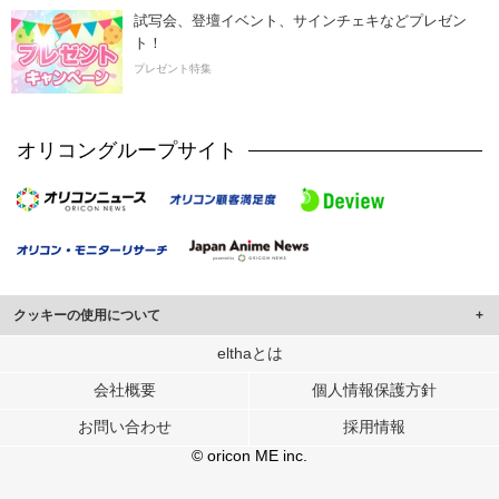
試写会、登壇イベント、サインチェキなどプレゼン
ト！
プレゼント特集
オリコングループサイト
クッキーの使用について
このサイトでは Cookie を使用して、ユーザーに合わせたコンテンツや広告の
elthaとは
表示、ソーシャル メディア機能の提供、広告の表示回数やクリック数の測定を
会社概要
個人情報保護方針
行っています。
また、ユーザーによるサイトの利用状況についても情報を収集し、ソーシャル
お問い合わせ
採用情報
メディアや広告配信、データ解析の各パートナーに提供しています。
各パートナーは、この情報とユーザーが各パートナーに提供した他の情報や、
© oricon ME inc.
ユーザーが各パートナーのサービスを使用したときに収集した他の情報を組み
合わせて使用することがあります。