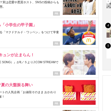
？実は恋愛や悪質ホスト、SNSの投稿からも
態。
る「小学生の甲子園」
る「マクドナルド・ワッペン」をつけて学童
にキュンが止まらん！
ONG）』が8／５よりJ:COM STREAMで
マ夏の大盤振る舞い
ートの人気企画「お値段そのまま おかわり
催！