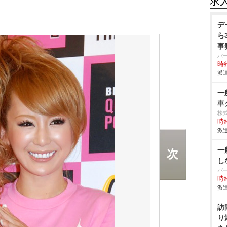
求
デ
ら
事
パ
時給
派遣
一
車
株
時給
派遣
一
し
パ
時給
派遣
訪
り