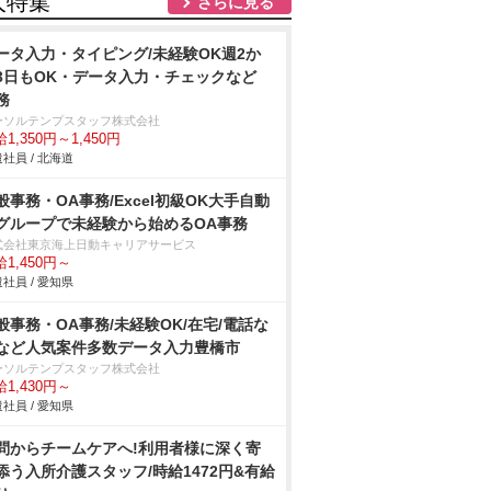
人特集
さらに見る
ータ入力・タイピング/未経験OK週2か
3日もOK・データ入力・チェックなど
務
ーソルテンプスタッフ株式会社
1,350円～1,450円
社員 / 北海道
般事務・OA事務/Excel初級OK大手自動
グループで未経験から始めるOA事務
式会社東京海上日動キャリアサービス
1,450円～
社員 / 愛知県
般事務・OA事務/未経験OK/在宅/電話な
など人気案件多数データ入力豊橋市
ーソルテンプスタッフ株式会社
1,430円～
社員 / 愛知県
問からチームケアへ!利用者様に深く寄
添う入所介護スタッフ/時給1472円&有給