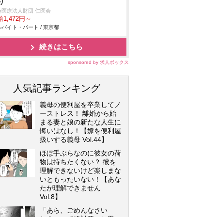
り
会医療法人財団 仁医会
1,472円～
バイト・パート / 東京都
続きはこちら
sponsored by 求人ボックス
人気記事ランキング
義母の便利屋を卒業してノ
ーストレス！ 離婚から始
まる妻と娘の新たな人生に
悔いはなし！【嫁を便利屋
扱いする義母 Vol.44】
ほぼ手ぶらなのに彼女の荷
物は持ちたくない？ 彼を
理解できないけど楽しまな
いともったいない！【あな
たが理解できません
Vol.8】
「あら、ごめんなさい