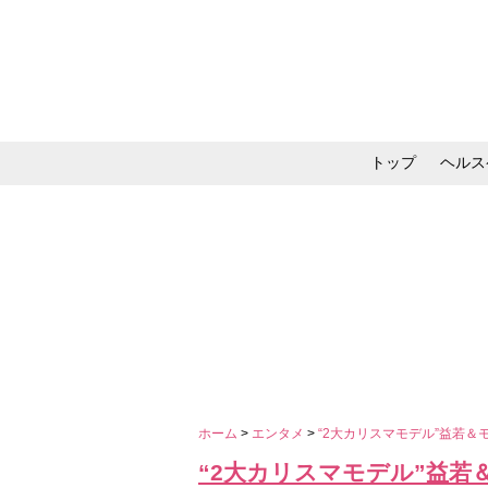
トップ
ヘルス
メイク・コスメ・スキ
ホーム
>
エンタメ
>
“2大カリスマモデル”益若
“2大カリスマモデル”益