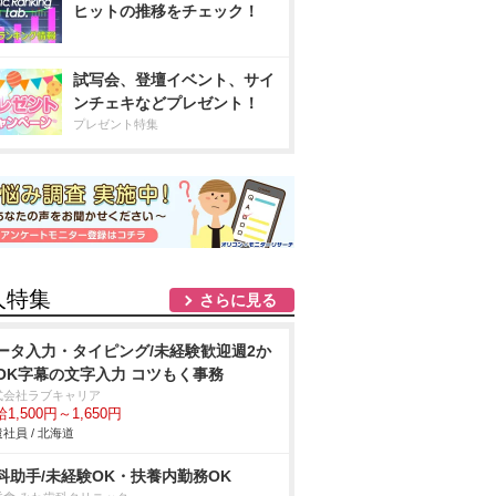
ヒットの推移をチェック！
試写会、登壇イベント、サイ
ンチェキなどプレゼント！
プレゼント特集
人特集
さらに見る
ータ入力・タイピング/未経験歓迎週2か
OK字幕の文字入力 コツもく事務
式会社ラブキャリア
1,500円～1,650円
社員 / 北海道
科助手/未経験OK・扶養内勤務OK