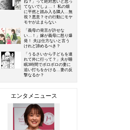
ね？」って絶対悪いと思っ
てないでしょ…！ 私の畑
に平然と踏み入る隣人…無
視？悪意？その行動にモヤ
モヤが止まらない
「義母の発言が許せな
い…！」嫁が義母に怒り爆
発！ 夫は仕方ないと言う
けれど諦めるべき？
「うるさいから子どもを連
れて外に行って？」夫が睡
眠3時間でボロボロの妻に
追い打ちをかける…妻の反
撃なるか？
エンタメニュース