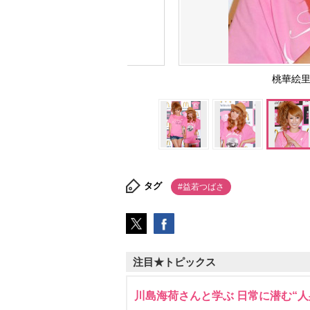
桃華絵里（
タグ
#益若つばさ
注目★トピックス
川島海荷さんと学ぶ 日常に潜む“人