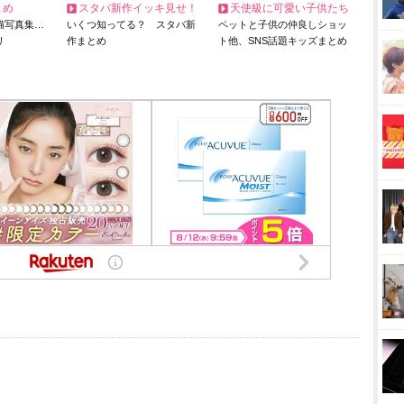
とめ
スタバ新作イッキ見せ！
天使級に可愛い子供たち
猫写真集…
いくつ知ってる？ スタバ新
ペットと子供の仲良しショッ
リ
作まとめ
ト他、SNS話題キッズまとめ