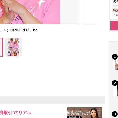
あ
社
時給
アル
C）ORICON DD inc.
身取引”のリアル