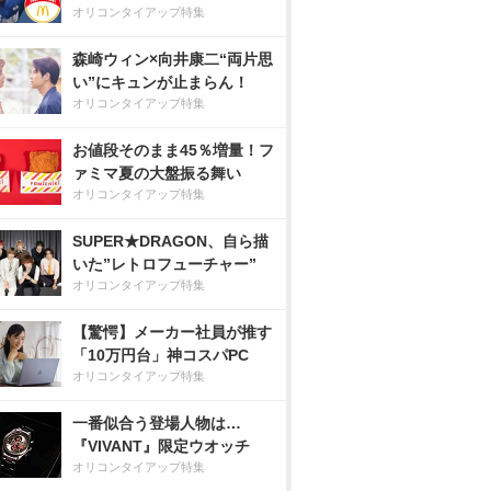
オリコンタイアップ特集
森崎ウィン×向井康二“両片思
い”にキュンが止まらん！
オリコンタイアップ特集
お値段そのまま45％増量！フ
ァミマ夏の大盤振る舞い
オリコンタイアップ特集
SUPER★DRAGON、自ら描
いた”レトロフューチャー”
オリコンタイアップ特集
【驚愕】メーカー社員が推す
「10万円台」神コスパPC
オリコンタイアップ特集
一番似合う登場人物は…
『VIVANT』限定ウオッチ
オリコンタイアップ特集