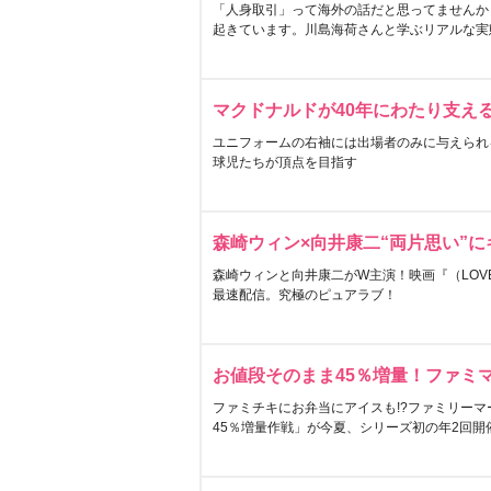
「人身取引」って海外の話だと思ってませんか
起きています。川島海荷さんと学ぶリアルな実
マクドナルドが40年にわたり支え
ユニフォームの右袖には出場者のみに与えられ
球児たちが頂点を目指す
森崎ウィン×向井康二“両片思い”
森崎ウィンと向井康二がW主演！映画『（LOVE S
最速配信。究極のピュアラブ！
お値段そのまま45％増量！ファミ
ファミチキにお弁当にアイスも!?ファミリーマ
45％増量作戦」が今夏、シリーズ初の年2回開