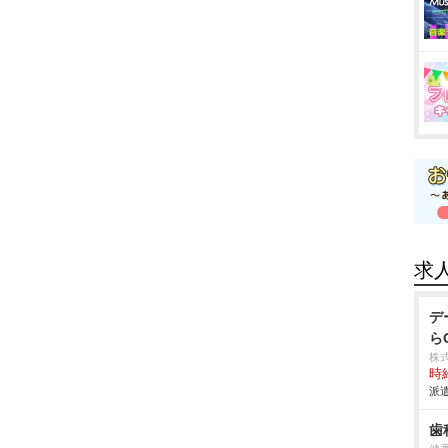
求
デ
ら
株
時給
派遣
歯