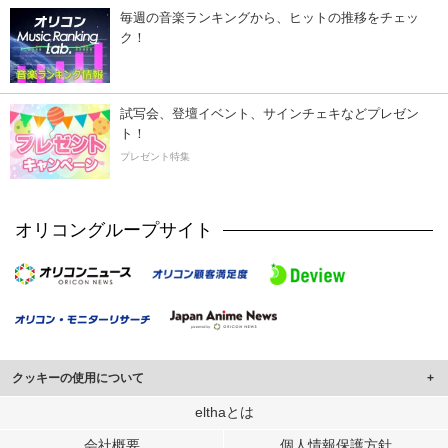
毎週の音楽ランキングから、ヒットの推移をチェッ
ク！
試写会、登壇イベント、サインチェキなどプレゼン
ト！
プレゼント特集
オリコングループサイト
クッキーの使用について
このサイトでは Cookie を使用して、ユーザーに合わせたコンテンツや広告の
elthaとは
表示、ソーシャル メディア機能の提供、広告の表示回数やクリック数の測定を
会社概要
個人情報保護方針
行っています。