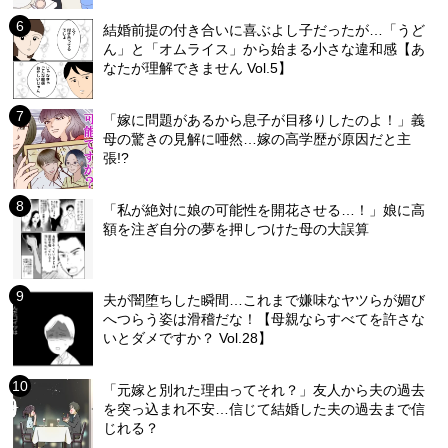
結婚前提の付き合いに喜ぶよし子だったが…「うど
ん」と「オムライス」から始まる小さな違和感【あ
なたが理解できません Vol.5】
「嫁に問題があるから息子が目移りしたのよ！」義
母の驚きの見解に唖然…嫁の高学歴が原因だと主
張!?
「私が絶対に娘の可能性を開花させる…！」娘に高
額を注ぎ自分の夢を押しつけた母の大誤算
夫が闇堕ちした瞬間…これまで嫌味なヤツらが媚び
へつらう姿は滑稽だな！【母親ならすべてを許さな
いとダメですか？ Vol.28】
「元嫁と別れた理由ってそれ？」友人から夫の過去
を突っ込まれ不安…信じて結婚した夫の過去まで信
じれる？