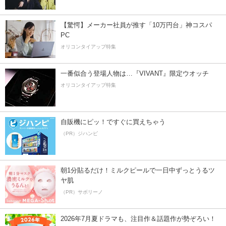
【驚愕】メーカー社員が推す「10万円台」神コスパ
PC
オリコンタイアップ特集
一番似合う登場人物は…『VIVANT』限定ウオッチ
オリコンタイアップ特集
自販機にピッ！ですぐに買えちゃう
（PR）ジハンピ
朝1分貼るだけ！ミルクピールで一日中ずっとうるツ
ヤ肌
（PR）サボリーノ
2026年7月夏ドラマも、注目作＆話題作が勢ぞろい！