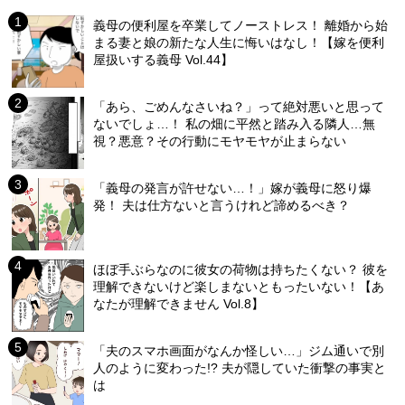
義母の便利屋を卒業してノーストレス！ 離婚から始
まる妻と娘の新たな人生に悔いはなし！【嫁を便利
屋扱いする義母 Vol.44】
「あら、ごめんなさいね？」って絶対悪いと思って
ないでしょ…！ 私の畑に平然と踏み入る隣人…無
視？悪意？その行動にモヤモヤが止まらない
「義母の発言が許せない…！」嫁が義母に怒り爆
発！ 夫は仕方ないと言うけれど諦めるべき？
ほぼ手ぶらなのに彼女の荷物は持ちたくない？ 彼を
理解できないけど楽しまないともったいない！【あ
なたが理解できません Vol.8】
「夫のスマホ画面がなんか怪しい…」ジム通いで別
人のように変わった!? 夫が隠していた衝撃の事実と
は