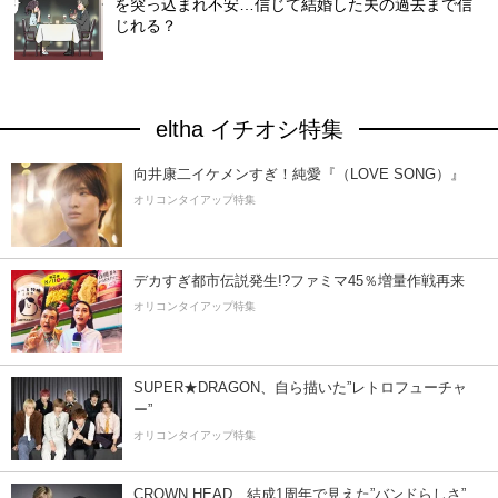
を突っ込まれ不安…信じて結婚した夫の過去まで信
じれる？
eltha イチオシ特集
向井康二イケメンすぎ！純愛『（LOVE SONG）』
オリコンタイアップ特集
デカすぎ都市伝説発生!?ファミマ45％増量作戦再来
オリコンタイアップ特集
SUPER★DRAGON、自ら描いた”レトロフューチャ
ー”
オリコンタイアップ特集
CROWN HEAD、結成1周年で見えた”バンドらしさ”