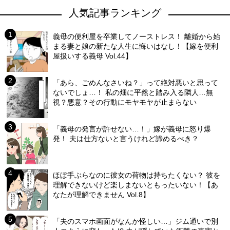
人気記事ランキング
義母の便利屋を卒業してノーストレス！ 離婚から始
まる妻と娘の新たな人生に悔いはなし！【嫁を便利
屋扱いする義母 Vol.44】
「あら、ごめんなさいね？」って絶対悪いと思って
ないでしょ…！ 私の畑に平然と踏み入る隣人…無
視？悪意？その行動にモヤモヤが止まらない
「義母の発言が許せない…！」嫁が義母に怒り爆
発！ 夫は仕方ないと言うけれど諦めるべき？
ほぼ手ぶらなのに彼女の荷物は持ちたくない？ 彼を
理解できないけど楽しまないともったいない！【あ
なたが理解できません Vol.8】
「夫のスマホ画面がなんか怪しい…」ジム通いで別