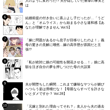
人のように変わった!? 夫が隠していた衝撃の事実と
は
結婚前提の付き合いに喜ぶよし子だったが…「うど
ん」と「オムライス」から始まる小さな違和感【あ
なたが理解できません Vol.5】
「嫁に問題があるから息子が目移りしたのよ！」義
母の驚きの見解に唖然…嫁の高学歴が原因だと主
張!?
「私が絶対に娘の可能性を開花させる…！」娘に高
額を注ぎ自分の夢を押しつけた母の大誤算
夫が闇堕ちした瞬間…これまで嫌味なヤツらが媚び
へつらう姿は滑稽だな！【母親ならすべてを許さな
いとダメですか？ Vol.28】
「元嫁と別れた理由ってそれ？」友人から夫の過去