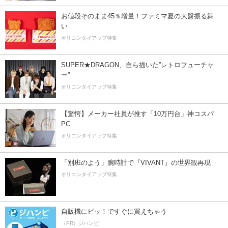
お値段そのまま45％増量！ファミマ夏の大盤振る舞
い
オリコンタイアップ特集
SUPER★DRAGON、自ら描いた”レトロフューチャ
ー”
オリコンタイアップ特集
【驚愕】メーカー社員が推す「10万円台」神コスパ
PC
オリコンタイアップ特集
「別班のよう」腕時計で『VIVANT』の世界観再現
オリコンタイアップ特集
自販機にピッ！ですぐに買えちゃう
（PR）ジハンピ