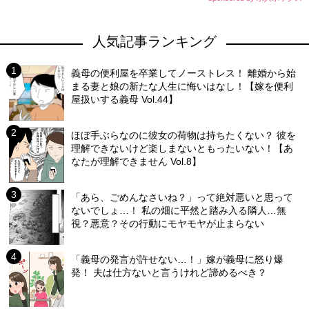
人気記事ランキング
義母の便利屋を卒業してノーストレス！ 離婚から始
まる妻と娘の新たな人生に悔いはなし！【嫁を便利
屋扱いする義母 Vol.44】
ほぼ手ぶらなのに彼女の荷物は持ちたくない？ 彼を
理解できないけど楽しまないともったいない！【あ
なたが理解できません Vol.8】
「あら、ごめんなさいね？」って絶対悪いと思って
ないでしょ…！ 私の畑に平然と踏み入る隣人…無
視？悪意？その行動にモヤモヤが止まらない
「義母の発言が許せない…！」嫁が義母に怒り爆
発！ 夫は仕方ないと言うけれど諦めるべき？