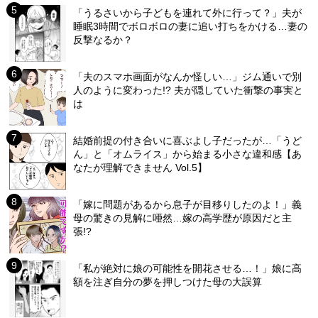
「うるさいから子どもを連れて外に行って？」夫が
睡眠3時間でボロボロの妻に追い打ちをかける…妻の
反撃なるか？
「夫のスマホ画面がなんか怪しい…」ジム通いで別
人のように変わった!? 夫が隠していた衝撃の事実と
は
結婚前提の付き合いに喜ぶよし子だったが…「うど
ん」と「オムライス」から始まる小さな違和感【あ
なたが理解できません Vol.5】
「嫁に問題があるから息子が目移りしたのよ！」義
母の驚きの見解に唖然…嫁の高学歴が原因だと主
張!?
「私が絶対に娘の可能性を開花させる…！」娘に高
額を注ぎ自分の夢を押しつけた母の大誤算