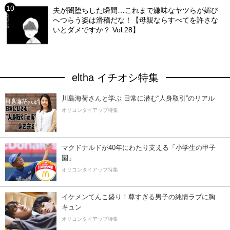
夫が闇堕ちした瞬間…これまで嫌味なヤツらが媚び
へつらう姿は滑稽だな！【母親ならすべてを許さな
いとダメですか？ Vol.28】
eltha イチオシ特集
川島海荷さんと学ぶ 日常に潜む“人身取引”のリアル
オリコンタイアップ特集
マクドナルドが40年にわたり支える「小学生の甲子
園」
オリコンタイアップ特集
イケメンてんこ盛り！尊すぎる男子の純情ラブに胸
キュン
オリコンタイアップ特集