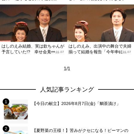
はしのえみ結婚、実は欽ちゃんが
はしのえみ、出演中の舞台で夫婦
予言していた!? 幸せ会見一...
揃って結婚を報告「今年中に...
2009.01.07
2009.01.07
1/1
人気記事ランキング
【今日の献立】2026年8月7日(金)「鯛茶漬け」
【夏野菜の王様！】苦みがクセになる！ピーマンの