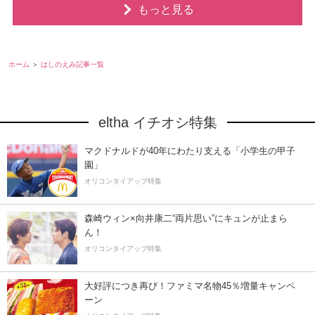
もっと見る
ホーム
はしのえみ記事一覧
eltha イチオシ特集
マクドナルドが40年にわたり支える「小学生の甲子
園」
オリコンタイアップ特集
森崎ウィン×向井康二“両片思い”にキュンが止まら
ん！
オリコンタイアップ特集
大好評につき再び！ファミマ名物45％増量キャンペ
ーン