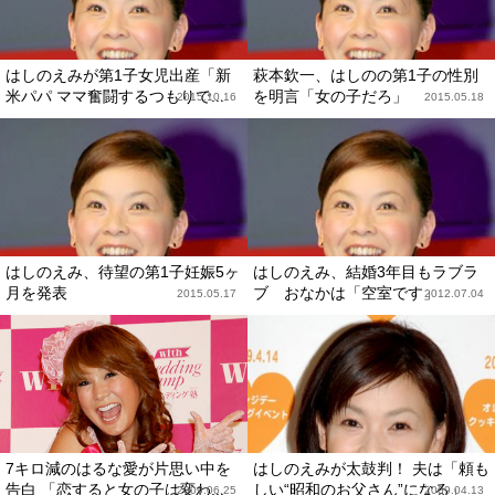
はしのえみが第1子女児出産「新
萩本欽一、はしのの第1子の性別
米パパ ママ奮闘するつもりで...
を明言「女の子だろ」
2015.10.16
2015.05.18
はしのえみ、待望の第1子妊娠5ヶ
はしのえみ、結婚3年目もラブラ
月を発表
ブ おなかは「空室です」
2015.05.17
2012.07.04
7キロ減のはるな愛が片思い中を
はしのえみが太鼓判！ 夫は「頼も
告白 「恋すると女の子は変わ...
しい“昭和のお父さん”になる」
2009.06.25
2009.04.13