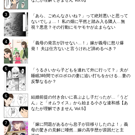
なたが理解できません Vol.8】
「あら、ごめんなさいね？」って絶対悪いと思って
ないでしょ…！ 私の畑に平然と踏み入る隣人…無
視？悪意？その行動にモヤモヤが止まらない
「義母の発言が許せない…！」嫁が義母に怒り爆
発！ 夫は仕方ないと言うけれど諦めるべき？
「うるさいから子どもを連れて外に行って？」夫が
睡眠3時間でボロボロの妻に追い打ちをかける…妻の
反撃なるか？
結婚前提の付き合いに喜ぶよし子だったが…「うど
ん」と「オムライス」から始まる小さな違和感【あ
なたが理解できません Vol.5】
「嫁に問題があるから息子が目移りしたのよ！」義
母の驚きの見解に唖然…嫁の高学歴が原因だと主