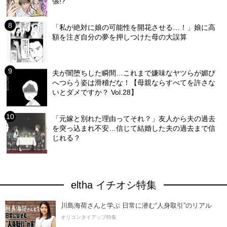
張!?
「私が絶対に娘の可能性を開花させる…！」娘に高
額を注ぎ自分の夢を押しつけた母の大誤算
夫が闇堕ちした瞬間…これまで嫌味なヤツらが媚び
へつらう姿は滑稽だな！【母親ならすべてを許さな
いとダメですか？ Vol.28】
「元嫁と別れた理由ってそれ？」友人から夫の過去
を突っ込まれ不安…信じて結婚した夫の過去まで信
じれる？
eltha イチオシ特集
川島海荷さんと学ぶ 日常に潜む“人身取引”のリアル
オリコンタイアップ特集