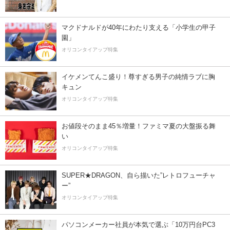
マクドナルドが40年にわたり支える「小学生の甲子
園」
オリコンタイアップ特集
イケメンてんこ盛り！尊すぎる男子の純情ラブに胸
キュン
オリコンタイアップ特集
お値段そのまま45％増量！ファミマ夏の大盤振る舞
い
オリコンタイアップ特集
SUPER★DRAGON、自ら描いた”レトロフューチャ
ー”
オリコンタイアップ特集
パソコンメーカー社員が本気で選ぶ「10万円台PC3