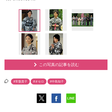
この写真の記事を読む
#常盤貴子
#オセロ
#中島知子