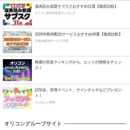
漫画読み放題サブスクおすすめ11選【徹底比較】
オリコン顧客満足度ランキング
2026年動画配信サービスおすすめ40選【徹底比較】
CS動画配信サービス20選
毎週の音楽ランキングから、ヒットの推移をチェッ
ク！
試写会、登壇イベント、サインチェキなどプレゼン
ト！
プレゼント特集
オリコングループサイト