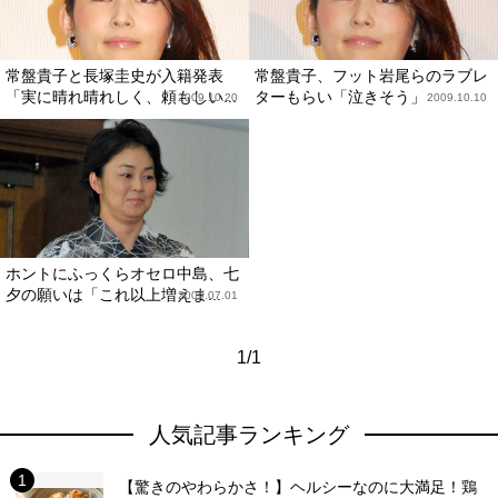
常盤貴子と長塚圭史が入籍発表
常盤貴子、フット岩尾らのラブレ
「実に晴れ晴れしく、頼もしい...
ターもらい「泣きそう」
2009.10.20
2009.10.10
ホントにふっくらオセロ中島、七
夕の願いは「これ以上増えま...
2009.07.01
1/1
人気記事ランキング
【驚きのやわらかさ！】ヘルシーなのに大満足！鶏