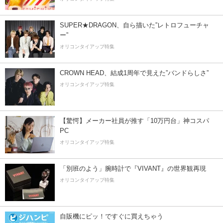
SUPER★DRAGON、自ら描いた”レトロフューチャ
ー”
オリコンタイアップ特集
CROWN HEAD、結成1周年で見えた”バンドらしさ”
オリコンタイアップ特集
【驚愕】メーカー社員が推す「10万円台」神コスパ
PC
オリコンタイアップ特集
「別班のよう」腕時計で『VIVANT』の世界観再現
オリコンタイアップ特集
自販機にピッ！ですぐに買えちゃう