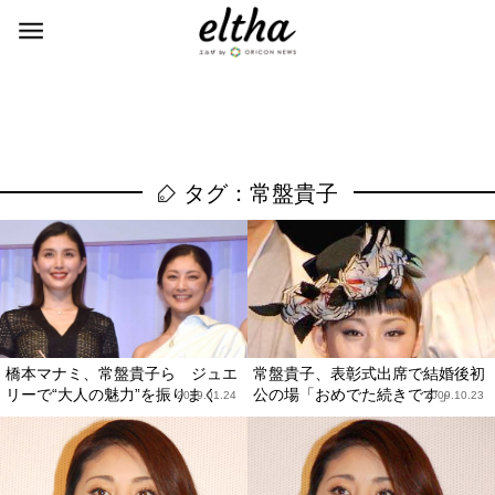
タグ：常盤貴子
橋本マナミ、常盤貴子ら ジュエ
常盤貴子、表彰式出席で結婚後初
リーで“大人の魅力”を振りまく
公の場「おめでた続きです」
2019.01.24
2009.10.23