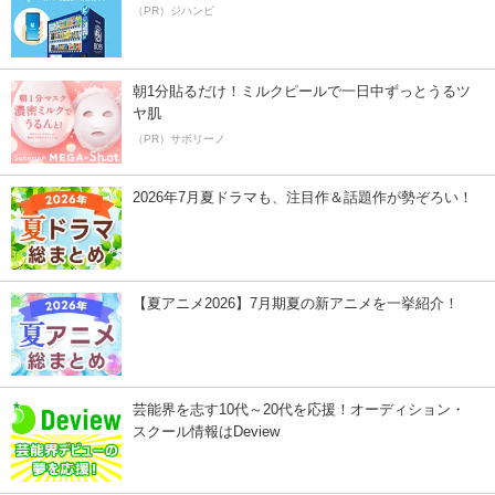
（PR）ジハンピ
朝1分貼るだけ！ミルクピールで一日中ずっとうるツ
ヤ肌
（PR）サボリーノ
2026年7月夏ドラマも、注目作＆話題作が勢ぞろい！
【夏アニメ2026】7月期夏の新アニメを一挙紹介！
芸能界を志す10代～20代を応援！オーディション・
スクール情報はDeview